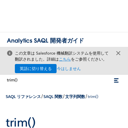
Analytics SAQL 開発者ガイド
この文章は Salesforce 機械翻訳システムを使用して
翻訳されました。詳細は
こちら
をご参照ください。
英語に切り替える
今はしません
trim()
/
/
/
SAQL リファレンス
SAQL 関数
文字列関数
trim()
trim()