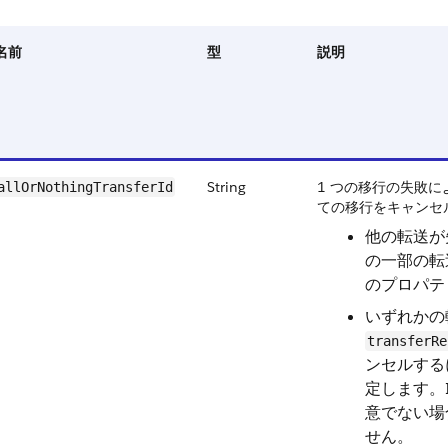
名前
型
説明
String
1 つの移行の失敗に
allOrNothingTransferId
ての移行をキャンセ
他の転送が
の一部の転
のプロパテ
いずれかの
transferRe
ンセルする
定します。
意でない場
せん。