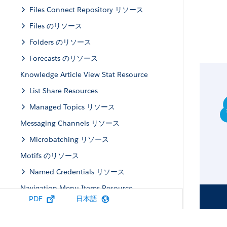
Files Connect Repository リソース
Files のリソース
Folders のリソース
Forecasts のリソース
Knowledge Article View Stat Resource
List Share Resources
Managed Topics リソース
Messaging Channels リソース
Microbatching リソース
Motifs のリソース
Named Credentials リソース
Navigation Menu Items Resource
PDF
日本語
Network Data Category リソース
Next Best Action リソース