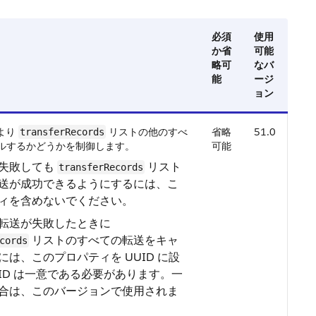
必須
使用
か省
可能
略可
なバ
能
ージ
ョン
より
リストの他のすべ
省略
51.0
transferRecords
ルするかどうかを制御します。
可能
失敗しても
リスト
transferRecords
送が成功できるようにするには、こ
ィを含めないでください。
転送が失敗したときに
リストのすべての転送をキャ
cords
には、このプロパティを UUID に設
ID は一意である必要があります。一
合は、このバージョンで使用されま