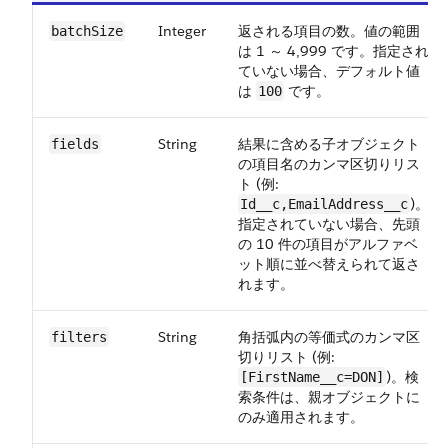
Integer
返される項目の数。値の範囲
batchSize
は 1 ～ 4,999 です。指定され
ていない場合、デフォルト値
は
です。
100
String
結果に含める子オブジェクト
fields
の項目名のカンマ区切りリス
ト (例:
)。
Id__c,EmailAddress__c
指定されていない場合、先頭
の 10 件の項目がアルファベ
ット順に並べ替えられて返さ
れます。
String
角括弧内の等価式のカンマ区
filters
切りリスト (例:
)。検
[FirstName__c=DON]
索条件は、親オブジェクトに
のみ適用されます。