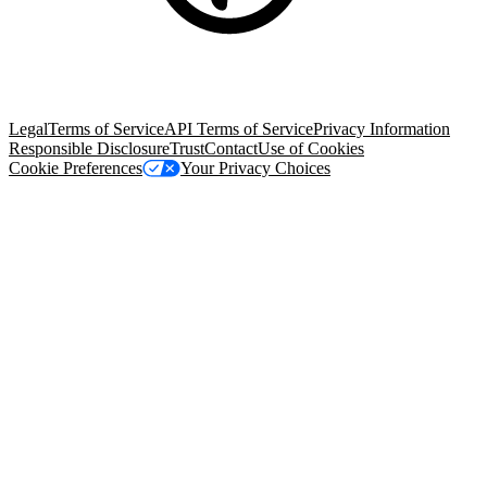
© Copyright 2026 Salesforce, Inc.
All rights reserved
. Various
trademarks held by their respective owners. Salesforce, Inc.
Salesforce Tower, 415 Mission Street, 3rd Floor, San Francisco, CA
94105, United States
Legal
Terms of Service
API Terms of Service
Privacy Information
Responsible Disclosure
Trust
Contact
Use of Cookies
Cookie Preferences
Your Privacy Choices