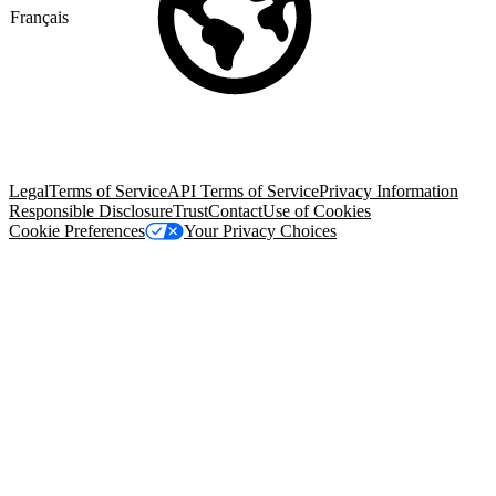
Français
© Copyright 2026 Salesforce, Inc.
All rights reserved
. Various
trademarks held by their respective owners. Salesforce, Inc.
Salesforce Tower, 415 Mission Street, 3rd Floor, San Francisco, CA
94105, United States
Legal
Terms of Service
API Terms of Service
Privacy Information
Responsible Disclosure
Trust
Contact
Use of Cookies
Cookie Preferences
Your Privacy Choices