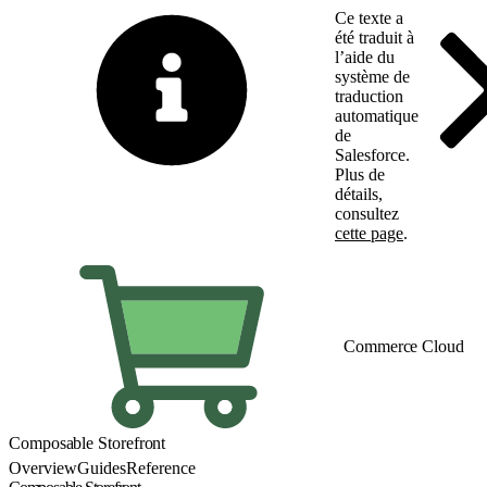
Ce texte a
été traduit à
l’aide du
système de
traduction
automatique
de
Salesforce.
Plus de
détails,
consultez
cette page
.
Basculer vers la page 
Commerce Cloud
Composable Storefront
Overview
Guides
Reference