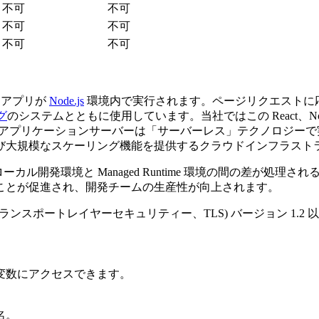
不可
不可
不可
不可
不可
不可
アプリが
Node.js
環境内で実行されます。ページリクエストに
グ
のシステムとともに使用しています。当社ではこの React、Node
アプリケーションサーバーは「サーバーレス」テクノロジーで
び大規模なスケーリング機能を提供するクラウドインフラスト
ローカル開発環境と Managed Runtime 環境の間の差が
ことが促進され、開発チームの生産性が向上されます。
rity (トランスポートレイヤーセキュリティー、TLS) バージョン 1
変数にアクセスできます。
名。