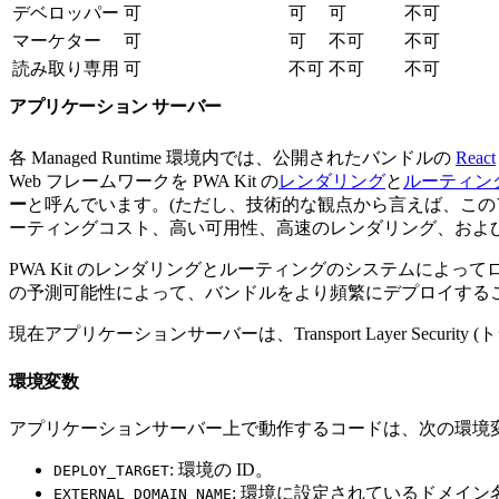
デベロッパー
可
可
可
不可
マーケター
可
可
不可
不可
読み取り専用
可
不可
不可
不可
アプリケーション サーバー
各 Managed Runtime 環境内では、公開されたバンドルの
React
Web フレームワークを PWA Kit の
レンダリング
と
ルーティン
ー
と呼んでいます。(ただし、技術的な観点から言えば、この
ーティングコスト、高い可用性、高速のレンダリング、およ
PWA Kit のレンダリングとルーティングのシステムによって
の予測可能性によって、バンドルをより頻繁にデプロイする
現在アプリケーションサーバーは、Transport Layer Secu
環境変数
アプリケーションサーバー上で動作するコードは、次の環境
: 環境の ID。
DEPLOY_TARGET
: 環境に設定されているドメイン
EXTERNAL_DOMAIN_NAME