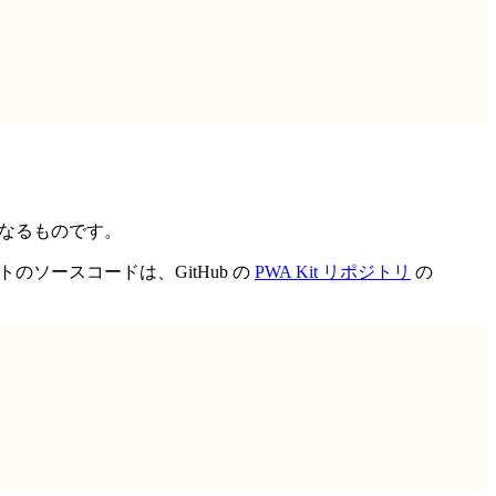
となるものです。
トのソースコードは、GitHub の
PWA Kit リポジトリ
の