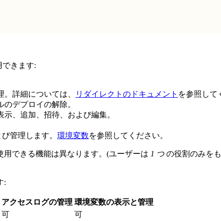
用できます:
理。詳細については、
リダイレクトのドキュメント
を参照して
ルのデプロイの解除。
表示、追加、招待、および編集。
よび管理します。
環境変数
を参照してください。
使用できる機能は異なります。(ユーザーは
1 つ
の役割のみをも
:
アクセスログの管理
環境変数の表示と管理
可
可