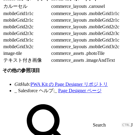
カルーセル
commerce_layouts .carousel
mobileGrid1r1c
commerce_layouts .mobileGrid1r1c
mobileGrid2r1c
commerce_layouts .mobileGrid2r1c
mobileGrid2r2c
commerce_layouts .mobileGrid2r2c
mobileGrid2r3c
commerce_layouts .mobileGrid2r3c
mobileGrid3r1c
commerce_layouts .mobileGrid3r1c
mobileGrid3r2c
commerce_layouts .mobileGrid3r2c
image-tile
commerce_assets .photoTile
テキスト付き画像
commerce_assets .imageAndText
その他の参照項目
GitHub:
PWA Kit の Page Designer リポジトリ
_ Salesforce ヘルプ:_
Page Designer ページ
J