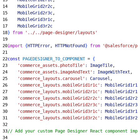
14
    MobileGrid2r2c
,
15
    MobileGrid2r3c
,
16
    MobileGrid3r1c
,
17
    MobileGrid3r2c
18
}
from
 '../../page-designer/layouts'
19
20
import
{
HTTPError
, 
HTTPNotFound
}
from
 '@salesforce/pw
21
22
const
 PAGEDESIGNER_TO_COMPONENT
 = 
{
23
    'commerce_assets.photoTile'
:
 ImageTile
,
24
    'commerce_assets.imageAndText'
:
 ImageWithText
,
25
    'commerce_layouts.carousel'
:
 Carousel
,
26
    'commerce_layouts.mobileGrid1r1c'
:
 MobileGrid1r1c
27
    'commerce_layouts.mobileGrid2r1c'
:
 MobileGrid2r1c
28
    'commerce_layouts.mobileGrid2r2c'
:
 MobileGrid2r2c
29
    'commerce_layouts.mobileGrid2r3c'
:
 MobileGrid2r3c
30
    'commerce_layouts.mobileGrid3r1c'
:
 MobileGrid3r1c
31
    'commerce_layouts.mobileGrid3r2c'
:
 MobileGrid3r2c
32
33
// Add your custom Page Designer React component impl
34