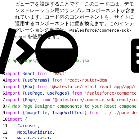
ビューアを設定することです。このコードには、デモ
ンストレーション用のサンプル コンポーネントが含ま
れています。コード内のコンポーネントを、サイトに
適用するコンポーネントに置き換えます。このインテ
グレーションの例では、
@salesforce/commerce-sdk-
を使用します。
react
1
// app/pages/page-viewer/index.jsx
2
3
import
 React
 from
 'react'
4
import
{
useParams
}
from
 'react-router-dom'
5
import
{
Box
}
from
 '@salesforce/retail-react-app/app/co
6
import
{
usePage
, 
usePages
}
from
 '@salesforce/commerce-
7
import
{
Page
}
from
 '@salesforce/commerce-sdk-react/com
8
// Map Page Designer components to your React componen
9
import
{
ImageTile
, 
ImageWithText
}
from
 '../../page-des
10
import
{
11
    Carousel
,
12
    MobileGrid1r1c
,
13
    MobileGrid2r1c
,