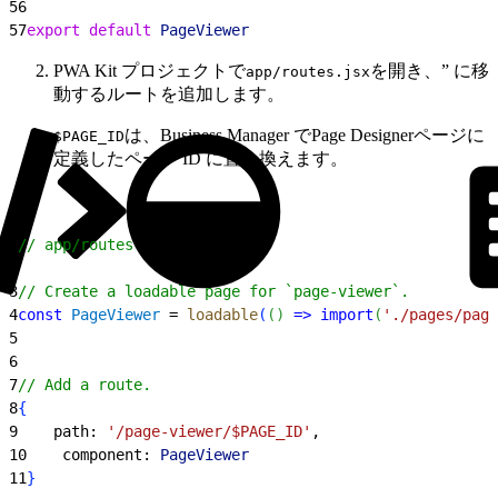
56
57
export
 default
 PageViewer
PWA Kit プロジェクトで
を開き、” に移
app/routes.jsx
動するルートを追加します
。
は、Business Manager でPage Designerページに
$PAGE_ID
定義したページ ID に置き換えます。
1
// app/routes.jsx
2
3
// Create a loadable page for `page-viewer`.
4
const
 PageViewer
 = 
loadable
(
(
)
=
>
 import
(
'./pages/page
5
6
7
// Add a route.
8
{
9
    path: 
'/page-viewer/$PAGE_ID'
,
10
    component: 
PageViewer
11
}