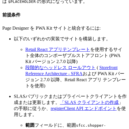
は
の形式になっています。
$PLACEHOLDER
前提条件
Page Designer を PWA Kit サイトと統合するには:
以下のいずれかの実装でサイトを構築します。
Retail React アプリテンプレート
を使用するサイ
ト全体のコンポーザブルストアフロント (PWA
Kit バージョン 2.7.0 以降)
段階的なヘッドレス ロールアウト
(
Storefront
Reference Architecture - SFRA
および PWA Kit バー
ジョン 2.7.0 以降、Retail React アプリ テンプレー
トを使用)
SLASパブリックまたはプライベートクライアントを作
成または更新します。
「SLAS クライアントの作成
」
の手順に従うか、
registerClient API エンドポイント
を使
用します。
範囲
フィールドに、範囲
sfcc.shopper-