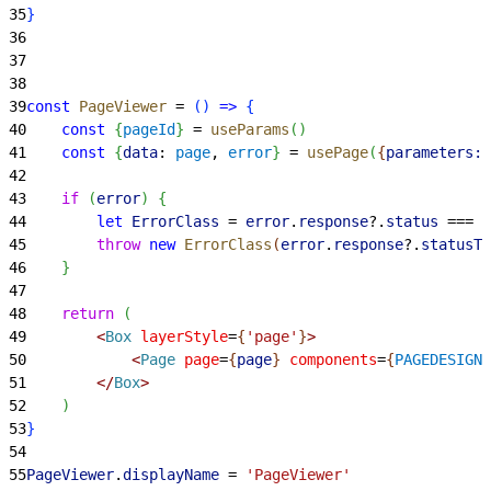
35
}
36
37
38
39
const
 PageViewer
 = 
(
)
=
>
{
40
    const
{
pageId
}
 = 
useParams
(
)
41
    const
{
data
: 
page
, 
error
}
 = 
usePage
(
{
parameters:
42
43
    if
(
error
)
{
44
        let
 ErrorClass
 = 
error
.
response
?.
status
 === 
4
45
        throw
 new
 ErrorClass
(
error
.
response
?.
statusTe
46
}
47
48
    return
(
49
<
Box
 layerStyle
=
{
'page'
}
>
50
<
Page
 page
=
{
page
}
 components
=
{
PAGEDESIGNE
51
<
/
Box
>
52
)
53
}
54
55
PageViewer
.
displayName
 = 
'PageViewer'