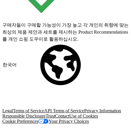
구매자들이 구매할 가능성이 가장 높고 각 개인의 취향에 맞는
최상의 제품 제안과 세트를 제시하는 Product Recommendations
를 개인 쇼핑 도우미로 활용하십시오.
한국어
© Copyright 2026 Salesforce, Inc.
All rights reserved
. Various
trademarks held by their respective owners. Salesforce, Inc.
Salesforce Tower, 415 Mission Street, 3rd Floor, San Francisco, CA
94105, United States
Legal
Terms of Service
API Terms of Service
Privacy Information
Responsible Disclosure
Trust
Contact
Use of Cookies
Cookie Preferences
Your Privacy Choices