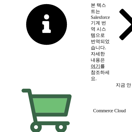
본 텍스
트는
Salesforce
기계 번
역 시스
템으로
번역되었
습니다.
자세한
내용은
여기
를
참조하세
요.
영어로 전환
지금 안
Commerce Cloud