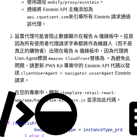
使用路徑
。
mobify/proxy/einstein
通過將 Einstein API 主機添加為
來引導所有 Einstein 請求通過
api.cquotient.com
該代理。
設置代理可能會阻止數據顯示在報告 & 儀錶板中。這是
因為所有使用者代理請求字串都將作為機器人（而不是
真正的購物者）出現在報告 & 儀錶板中，因為代理將
User-Agent標頭
替換為 。為避免此
Amazon Cloudfront
問題，請更新 PWA Kit 專案中的 Einstein API 代碼以發
送
Einstein
clientUserAgent = navigator.usserAgent
請求。
在您的專案中，轉到
/template-retail-react-
並添加此代碼。
app/app/hooks/use-einstein.js
1
if
(
this
.
isProduction
)
{
2
            body
.
instanceType
 = 
instanceType_prd
3
}
else
{