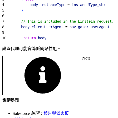
4
            body
.
instanceType
 = 
instanceType_sbx
5
}
6
7
        // This is included in the Einstein request.
8
        body
.
clientUserAgent
 = 
navigator
.
userAgent
9
10
        return
 body
設置代理可能會降低網站性能。
Note
也請參閱
Salesforce
説明
：
報告與儀表板