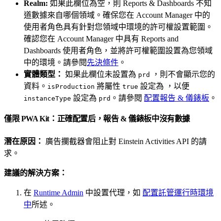
Realm:
如果此欄位為空，則 Reports & Dashboards 不知
道數據來自哪個領域。確保您在 Account Manager 中的
使用者角色具有針對您領域中環境的許可權設置範圍。
確認您在 Account Manager 中具有 Reports and
Dashboards 使用者角色，並將許可權範圍設置為您領域
中的環境。請參閱
先決條件
。
實體類型：
如果此欄位未設置為
，則不會顯示您的
prd
資料。
將屬性
設定為 ，以便
isProduction
true
設定為
。請參閱
配置報告 & 儀錶板
。
instanceType
prd
僅限 PWA Kit：正確配置后，報告 & 儀錶板中沒有數據
潛在原因：
廣告攔截器會阻止對 Einstein Activities API 的請
求。
建議的解決方案：
在
Runtime Admin
中設置代理，如
配置託管運行時環境
中
所述。