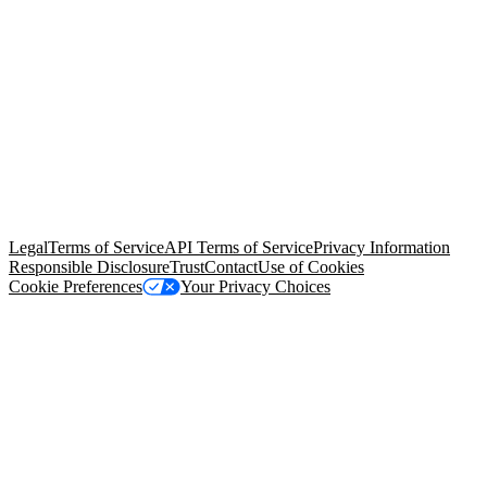
© Copyright 2026 Salesforce, Inc.
All rights reserved
. Various
trademarks held by their respective owners. Salesforce, Inc.
Salesforce Tower, 415 Mission Street, 3rd Floor, San Francisco, CA
94105, United States
Legal
Terms of Service
API Terms of Service
Privacy Information
Responsible Disclosure
Trust
Contact
Use of Cookies
Cookie Preferences
Your Privacy Choices