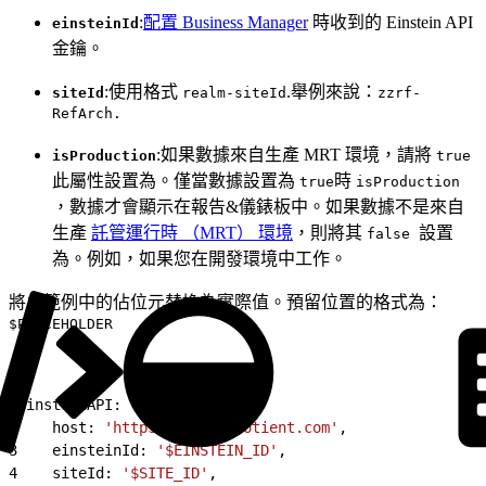
:
配置 Business Manager
時收到的 Einstein API
einsteinId
金鑰。
:使用格式
.舉例來說：
siteId
realm-siteId
zzrf-
RefArch.
:如果數據來自生產 MRT 環境，請將
isProduction
true
此屬性設置為。僅當數據設置為
時
true
isProduction
，數據才會顯示在報告&儀錶板中。如果數據不是來自
生產
託管運行時 （MRT） 環境
，則將其
設置
false
為。例如，如果您在開發環境中工作。
將此範例中的佔位元替換為實際值。預留位置的格式為：
$PLACEHOLDER
1
einsteinAPI: 
{
2
    host: 
'https://api.cquotient.com'
,
3
    einsteinId: 
'$EINSTEIN_ID'
,
4
    siteId: 
'$SITE_ID'
,