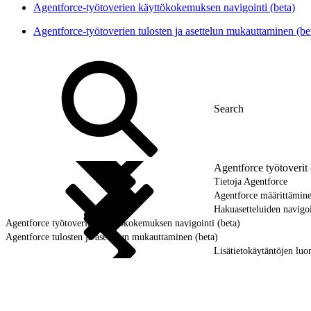
Agentforce-työtoverien käyttökokemuksen navigointi (beta)
Agentforce-työtoverien tulosten ja asettelun mukauttaminen (be
Agentforce työtoverit 
Tietoja Agentforce
Agentforce määrittämine
Hakuasetteluiden navigoin
Agentforce työtoverien käyttökokemuksen navigointi (beta)
Agentforce tulosten ja asettelun mukauttaminen (beta)
Lisätietokäytäntöjen luo