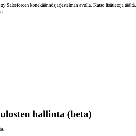
tty Salesforcen konekäännösjärjestelmän avulla. Katso lisätietoja
täältä
.
yt
ulosten hallinta (beta)
ta.