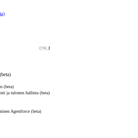
ta)
J
(beta)
n (beta)
ti ja tulosten hallinta (beta)
minen Agentforce (beta)