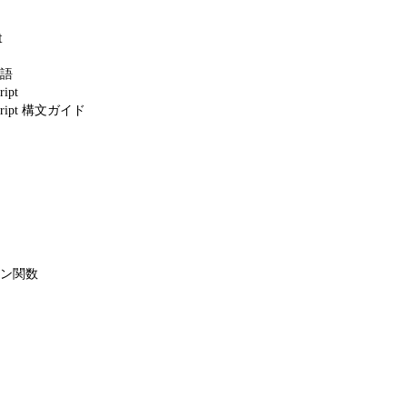
t
語
ipt
ript 構文ガイド
ン関数