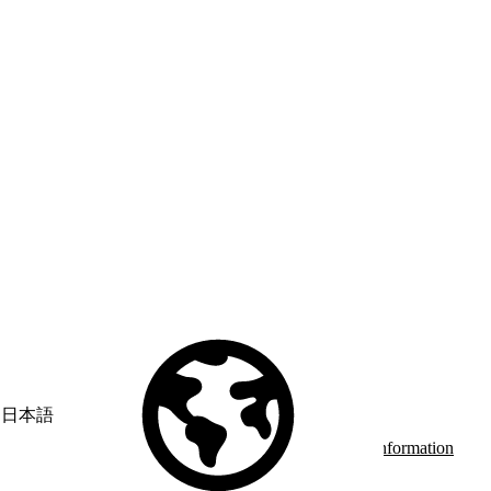
© Copyright 2026 Salesforce, Inc.
All rights reserved
. Various
trademarks held by their respective owners. Salesforce, Inc.
Salesforce Tower, 415 Mission Street, 3rd Floor, San Francisco, CA
日本語
94105, United States
Legal
Terms of Service
API Terms of Service
Privacy Information
Responsible Disclosure
Trust
Contact
Use of Cookies
Cookie Preferences
Your Privacy Choices