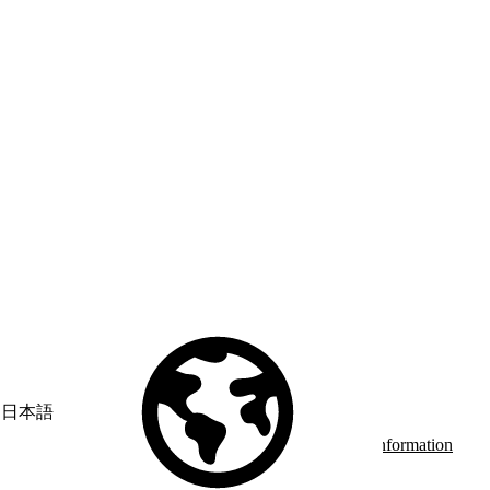
© Copyright 2026 Salesforce, Inc.
All rights reserved
. Various
trademarks held by their respective owners. Salesforce, Inc.
Salesforce Tower, 415 Mission Street, 3rd Floor, San Francisco, CA
日本語
94105, United States
Legal
Terms of Service
API Terms of Service
Privacy Information
Responsible Disclosure
Trust
Contact
Use of Cookies
Cookie Preferences
Your Privacy Choices