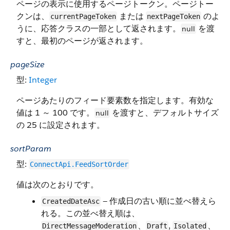
ページの表示に使用するページトークン。ページトー
クンは、
または
のよ
currentPageToken
nextPageToken
うに、応答クラスの一部として返されます。
を渡
null
すと、最初のページが返されます。
pageSize
型:
Integer
ページあたりのフィード要素数を指定します。有効な
値は 1 ～ 100 です。
を渡すと、デフォルトサイズ
null
の 25 に設定されます。
sortParam
型:
ConnectApi.FeedSortOrder
値は次のとおりです。
—
作成日の古い順に並べ替えら
CreatedDateAsc
れる。この並べ替え順は、
、
,
、
DirectMessageModeration
Draft
Isolated