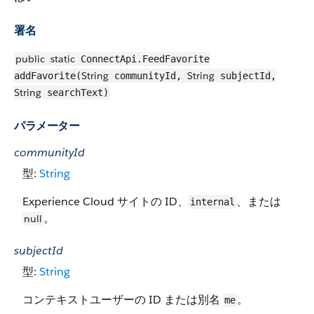
署名
public
static
ConnectApi.FeedFavorite
String
String
addFavorite(
communityId,
subjectId,
String
searchText)
パラメーター
communityId
型:
String
Experience Cloud サイトの ID、
、または
internal
。
null
subjectId
型:
String
コンテキストユーザーの ID または別名
。
me