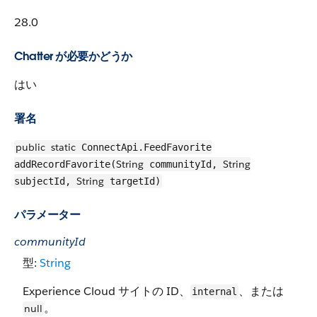
28.0
Chatter が必要かどうか
はい
署名
public
static
ConnectApi.FeedFavorite
String
String
addRecordFavorite(
communityId,
String
subjectId,
targetId)
パラメーター
communityId
型:
String
Experience Cloud サイトの ID、
、または
internal
。
null