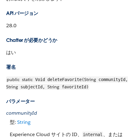
API バージョン
28.0
Chatter が必要かどうか
はい
署名
public
static
String
Void deleteFavorite(
communityId,
String
String
subjectId,
favoriteId)
パラメーター
communityId
型:
String
Experience Cloud サイトの ID、
、または
internal