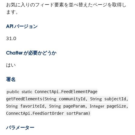
お気に入りのフィード要素を並べ替えたページを取得し
ます。
API バージョン
31.0
Chatter が必要かどうか
はい
署名
public
static
ConnectApi.FeedElementPage
String
String
getFeedElements(
communityId,
subjectId,
String
String
Integer
favoriteId,
pageParam,
pageSize,
ConnectApi.FeedSortOrder sortParam)
パラメーター