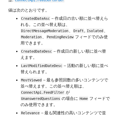
ConnectApi.FeedSortOrder
値は次のとおりです。
—
作成日の古い順に並べ替えら
CreatedDateAsc
れる。この並べ替え順は、
、
,
、
DirectMessageModeration
Draft
Isolated
、
フィードでのみ使
Moderation
PendingReview
用できます。
— 作成日の新しい順に並べ替
CreatedDateDesc
えます。
— 活動の新しい順に並べ
LastModifiedDateDesc
替えられます。
— 最も参照回数の多いコンテンツで
MostViewed
並べ替えます。この並べ替え順は、
が
ConnectApi.FeedFilter
の場合に
フィードで
UnansweredQuestions
Home
のみ使用できます。
— 最も関連性の高いコンテンツで並
Relevance