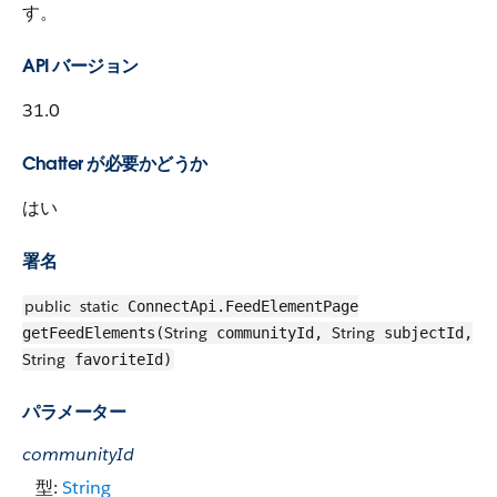
す。
API バージョン
31.0
Chatter が必要かどうか
はい
署名
public
static
ConnectApi.FeedElementPage
String
String
getFeedElements(
communityId,
subjectId,
String
favoriteId)
パラメーター
communityId
型:
String