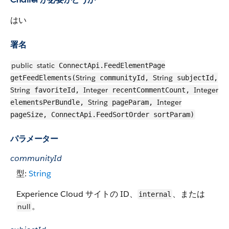
はい
署名
public
static
ConnectApi.FeedElementPage
String
String
getFeedElements(
communityId,
subjectId,
String
Integer
Integer
favoriteId,
recentCommentCount,
String
Integer
elementsPerBundle,
pageParam,
pageSize, ConnectApi.FeedSortOrder sortParam)
パラメーター
communityId
型:
String
Experience Cloud サイトの ID、
、または
internal
。
null