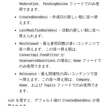
、
フィードでのみ使
Moderation
PendingReview
用できます。
— 作成日の新しい順に並べ替
CreatedDateDesc
えます。
— 活動の新しい順に並べ
LastModifiedDateDesc
替えられます。
— 最も参照回数の多いコンテンツで
MostViewed
並べ替えます。この並べ替え順は、
が
ConnectApi.FeedFilter
の場合に
フィードで
UnansweredQuestions
Home
のみ使用できます。
— 最も関連性の高いコンテンツで並
Relevance
べ替えます。この並べ替え順は、
、
Company
、および
フィードでのみ使用でき
Home
Topics
ます。
を渡すと、デフォルト値の
が使
null
CreatedDateDesc
用されます。