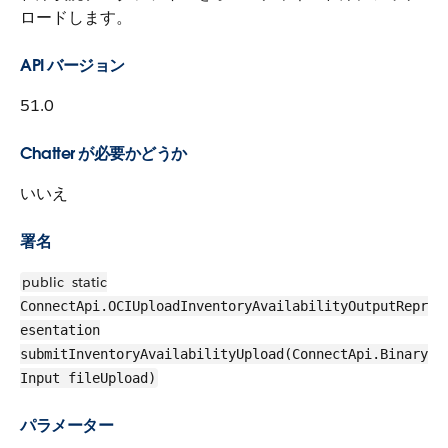
ロードします。
API バージョン
51.0
Chatter が必要かどうか
いいえ
署名
public
static
ConnectApi.OCIUploadInventoryAvailabilityOutputRepr
esentation
submitInventoryAvailabilityUpload(ConnectApi.Binary
Input fileUpload)
パラメーター