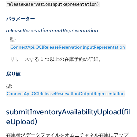
releaseReservationInputRepresentation)
パラメーター
releaseReservationInputRepresentation
型:
ConnectApi.OCIReleaseReservationInputRepresentation
リリースする 1 つ以上の在庫予約の詳細。
戻り値
型:
ConnectApi.OCIReleaseReservationOutputRepresentation
submitInventoryAvailabilityUpload(fil
eUpload)
在庫状況データファイルをオムニチャネル在庫にアップ