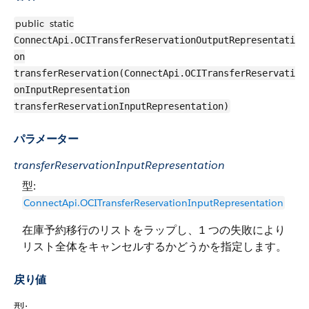
public
static
ConnectApi.OCITransferReservationOutputRepresentati
on
transferReservation(ConnectApi.OCITransferReservati
onInputRepresentation
transferReservationInputRepresentation)
パラメーター
transferReservationInputRepresentation
型:
ConnectApi.OCITransferReservationInputRepresentation
在庫予約移行のリストをラップし、1 つの失敗により
リスト全体をキャンセルするかどうかを指定します。
戻り値
型: