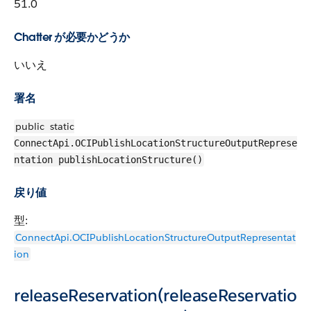
51.0
Chatter が必要かどうか
いいえ
署名
public
static
ConnectApi.OCIPublishLocationStructureOutputReprese
ntation publishLocationStructure()
戻り値
型:
ConnectApi.OCIPublishLocationStructureOutputRepresentat
ion
releaseReservation(releaseReservatio