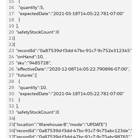
15
    {
16
    "quantity":5,
17
    "expectedDate":"2021-05-18T14:05:22.781-07:00"
18
    }
19
  ],
20
  "safetyStockCount":0
21
}
22
{
23
  "recordId":"0a87539d-f3dd-47bc-91c7-9c752e312345",
24
  "onHand":10,
25
  "sku":"9485728",
26
  "effectiveDate":"2020-12-08T14:05:22.790896-07:00",
27
  "futures":[
28
    {
29
    "quantity":10,
30
    "expectedDate":"2021-04-18T14:05:22.781-07:00"
31
    }
32
  ],
33
  "safetyStockCount":0
34
}
35
{"location":"Warehouse-B","mode":"UPDATE"}
36
{"recordId":"0a87539d-f3dd-47bc-91c7-9c75abc123de","onHa
37
{"recordId":"0a87539d-f3dd-47bc-91c7-9c75abc98765","onHa