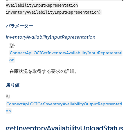
AvailabilityInputRepresentation
inventoryAvailabilityInputRepresentation)
パラメーター
inventoryAvailabilityInputRepresentation
型:
ConnectApi.OCIGetInventoryAvailabilityInputRepresentati
on
在庫状況を取得する要求の詳細。
戻り値
型:
ConnectApi.OCIGetInventoryAvailabilityOutputRepresentati
on
getInventoryAvailabilityUploadStatus