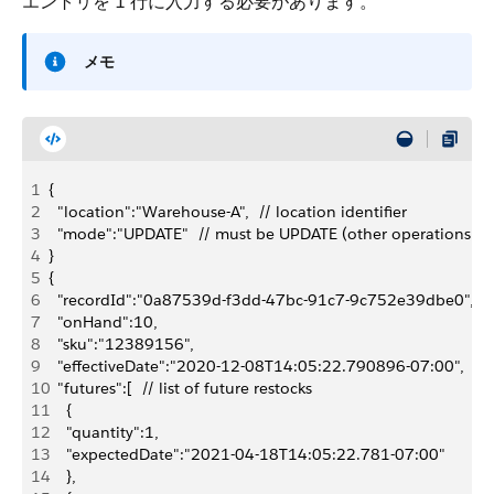
エントリを 1 行に入力する必要があります。
メモ
1
{
2
  "location":"Warehouse-A",  // location identifier
3
  "mode":"UPDATE"  // must be UPDATE (other operations migh
4
}
5
{
6
  "recordId":"0a87539d-f3dd-47bc-91c7-9c752e39dbe0",  // u
7
  "onHand":10,
8
  "sku":"12389156",
9
  "effectiveDate":"2020-12-08T14:05:22.790896-07:00",
10
  "futures":[  // list of future restocks
11
    {
12
    "quantity":1,
13
    "expectedDate":"2021-04-18T14:05:22.781-07:00"
14
    },