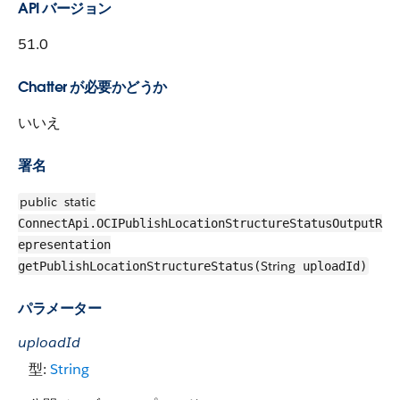
API バージョン
51.0
Chatter が必要かどうか
いいえ
署名
public
static
ConnectApi.OCIPublishLocationStructureStatusOutputR
epresentation
String
getPublishLocationStructureStatus(
uploadId)
パラメーター
uploadId
型:
String