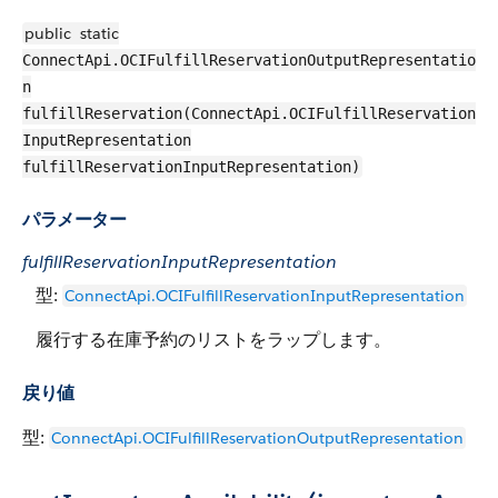
public
static
ConnectApi.OCIFulfillReservationOutputRepresentatio
n
fulfillReservation(ConnectApi.OCIFulfillReservation
InputRepresentation
fulfillReservationInputRepresentation)
パラメーター
fulfillReservationInputRepresentation
型:
ConnectApi.OCIFulfillReservationInputRepresentation
履行する在庫予約のリストをラップします。
戻り値
型:
ConnectApi.OCIFulfillReservationOutputRepresentation