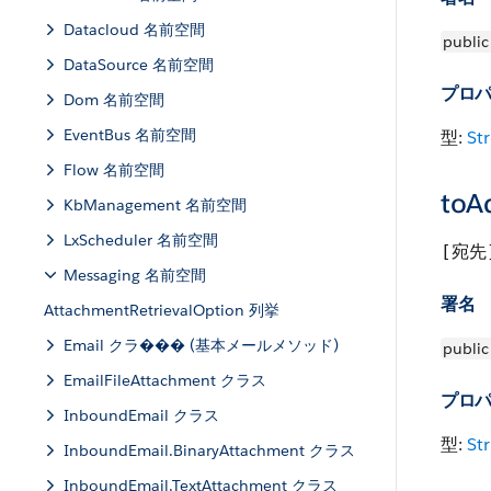
Datacloud 名前空間
public
DataSource 名前空間
プロ
Dom 名前空間
EventBus 名前空間
型:
Str
Flow 名前空間
toA
KbManagement 名前空間
LxScheduler 名前空間
[宛先
Messaging 名前空間
署名
AttachmentRetrievalOption 列挙
Email クラ��� (基本メールメソッド)
public
EmailFileAttachment クラス
プロ
InboundEmail クラス
型:
Str
InboundEmail.BinaryAttachment クラス
InboundEmail.TextAttachment クラス