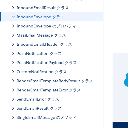
InboundEmailResult クラス
InboundEnvelope クラス
InboundEnvelope のプロパティ
MassEmailMessage クラス
InboundEmail.Header クラス
PushNotification クラス
PushNotificationPayload クラス
CustomNotification クラス
RenderEmailTemplateBodyResult クラス
RenderEmailTemplateError クラス
SendEmailError クラス
SendEmailResult クラス
SingleEmailMessage のメソッド
Metadata 名前空間