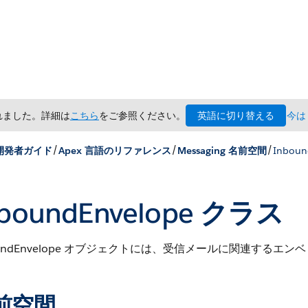
英語に切り替える
されました。詳細は
こちら
をご参照ください。
今は
/
/
/
 開発者ガイド
Apex 言語のリファレンス
Messaging 名前空間
Inbou
nboundEnvelope クラス
oundEnvelope オブジェクトには、受信メールに関連する
前空間