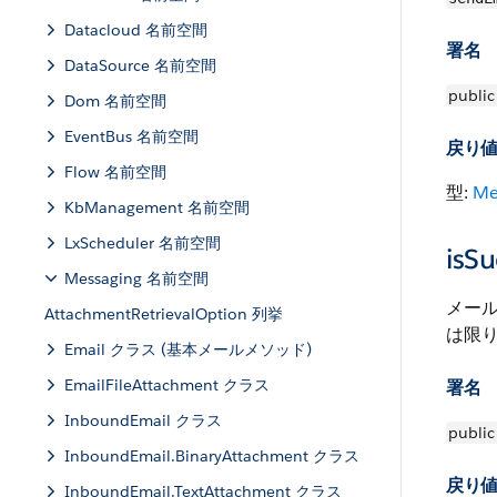
Datacloud 名前空間
署名
DataSource 名前空間
public
Dom 名前空間
EventBus 名前空間
戻り
Flow 名前空間
型:
Me
KbManagement 名前空間
LxScheduler 名前空間
isSu
Messaging 名前空間
メール
AttachmentRetrievalOption 列挙
は限
Email クラス (基本メールメソッド)
EmailFileAttachment クラス
署名
InboundEmail クラス
public
InboundEmail.BinaryAttachment クラス
戻り
InboundEmail.TextAttachment クラス