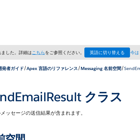
英語に切り替える
されました。詳細は
こちら
をご参照ください。
今は
/
/
/
 開発者ガイド
Apex 言語のリファレンス
Messaging 名前空間
SendEm
ndEmailResult クラス
ルメッセージの送信結果が含まれます。
前空間