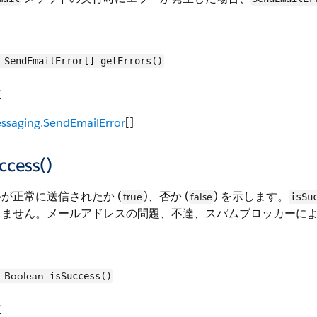
SendEmailError[] getErrors()
値
ssaging.SendEmailError
[]
ccess()
が正常に送信されたか (
)、否か (
) を示します。
true
false
isSu
りません。メールアドレスの問題、不達、スパムブロッカーに
Boolean
isSuccess()
値