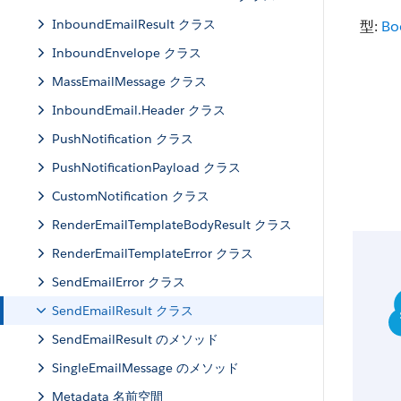
InboundEmailResult クラス
型:
Bo
InboundEnvelope クラス
MassEmailMessage クラス
InboundEmail.Header クラス
PushNotification クラス
PushNotificationPayload クラス
CustomNotification クラス
RenderEmailTemplateBodyResult クラス
RenderEmailTemplateError クラス
SendEmailError クラス
SendEmailResult クラス
SendEmailResult のメソッド
SingleEmailMessage のメソッド
Metadata 名前空間