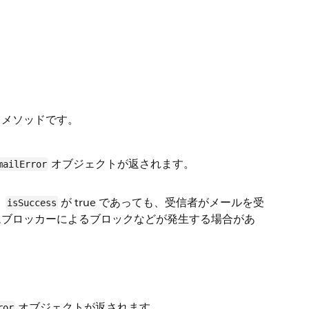
スメソッドです。
オブジェクトが返されます。
mailError
。
が true であっても、受信者がメールを受
isSuccess
ムブロッカーによるブロックなどが発生する場合があ
オブジェクトが返されます。
ror