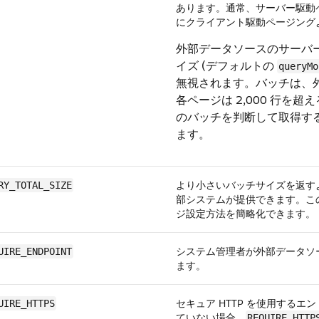
あります。通常、サーバー駆動
にクライアント駆動ページング
外部データソースのサーバ
イズ (デフォルトの
queryMo
無視されます。バッチは、
各ページは 2,000 行を
のバッチを判断して取得す
ます。
より小さいバッチサイズを返す
RY_TOTAL_SIZE
部システムが提供できます。こ
ジ設定方法を簡略化できます。
システム管理者が外部データソー
UIRE_ENDPOINT
ます。
セキュア HTTP を使用するエン
UIRE_HTTPS
ていない場合、
REQUIRE_HTTP