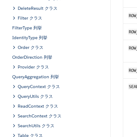
DeleteResult クラス
ROW
Filter クラス
FilterType 列挙
ROW
IdentityType 列挙
Order クラス
ROW
OrderDirection 列挙
Provider クラス
ROW
QueryAggregation 列挙
QueryContext クラス
SEA
QueryUtils クラス
ReadContext クラス
SearchContext クラス
SearchUtils クラス
Table クラス