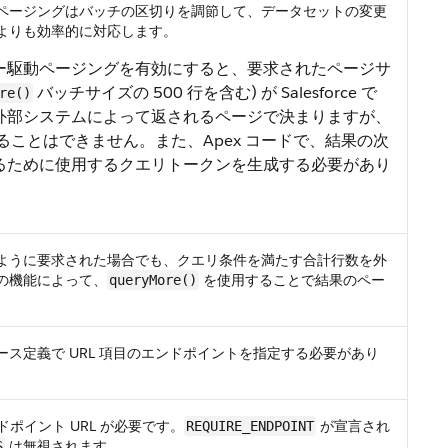
ページングはバッチの区切りを調節して、データセットの変更
よりも効率的に対応します。
ー駆動ページングを有効にすると、要求されたページサ
バッチサイズの 500 行を含む) が Salesforce で
re()
外部システムによって返されるページで決まりますが、
超えることはできません。また、Apex コードで、結果の次
るために使用するクエリトークンを生成する必要があり
ように要求された場合でも、クエリ条件を満たす合計行数を外
の機能によって、
を使用することで結果のペー
queryMore()
ス定義で URL 項目のエンドポイントを指定する必要があり
ドポイント URL が必要です。
が宣言され
REQUIRE_ENDPOINT
は無視されます。
S