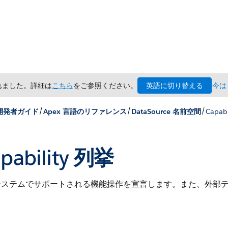
英語に切り替える
されました。詳細は
こちら
をご参照ください。
今は
/
/
/
 開発者ガイド
Apex 言語のリファレンス
DataSource 名前空間
Capab
pability 列挙
システムでサポートされる機能操作を宣言します。また、外部