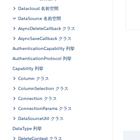
Datacloud 名前空間
DataSource 名前空間
AsyncDeleteCallback クラス
AsyncSaveCallback クラス
AuthenticationCapability 列挙
AuthenticationProtocol 列挙
Capability 列挙
Column クラス
ColumnSelection クラス
Connection クラス
ConnectionParams クラス
DataSourceUtil クラス
DataType 列挙
DeleteContext クラス