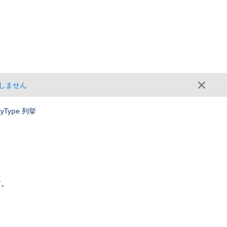
しません
ityType 列挙
す。