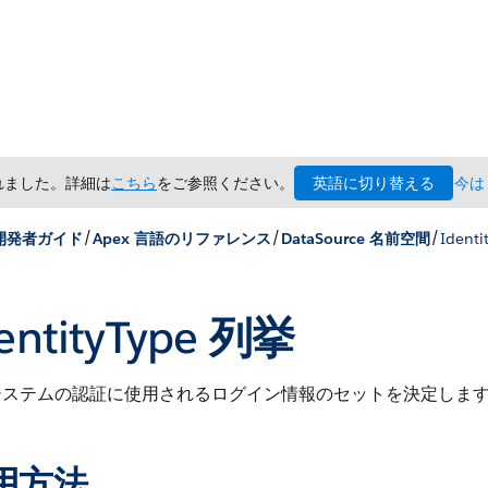
英語に切り替える
されました。詳細は
こちら
をご参照ください。
今は
/
/
/
 開発者ガイド
Apex 言語のリファレンス
DataSource 名前空間
Ident
entityType 列挙
システムの認証に使用されるログイン情報のセットを決定しま
用方法