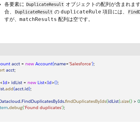
各要素に
オブジェクトの配列が含まれま
DuplicateResult
合、
の
項目には、
duplicateRule
DuplicateResult
Find
すが、
配列は空です。
matchResults
count
 acct
 = 
new
 Account
(
name
=
'Salesforce'
)
;
ert
 acct
;
<
Id
>
idList
 = 
new
 List
<
Id
>
(
)
;
ist
.
add
(
acct
.
id
)
;
Datacloud
.
FindDuplicatesByIds
.​
findDuplicatesByIds
(
idList
)
.
size
(
)
 ​
>
stem
.
debug
(
'Found duplicates'
)
;