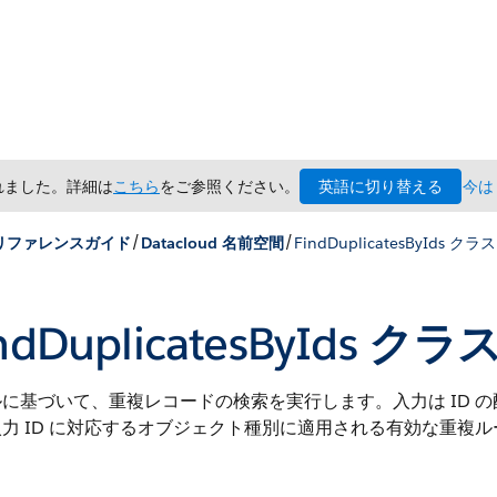
英語に切り替える
されました。詳細は
こちら
をご参照ください。
今は
/
/
x リファレンスガイド
Datacloud 名前空間
FindDuplicatesByIds クラス
ndDuplicatesByIds クラ
に基づいて、重複レコードの検索を実行します。入力は ID の
力 ID に対応するオブジェクト種別に適用される有効な重複