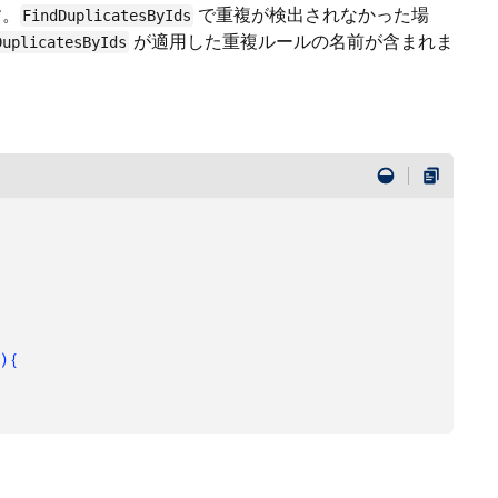
す。
で重複が検出されなかった場
FindDuplicatesByIds
が適用した重複ルールの名前が含まれま
DuplicatesByIds
0
)
{