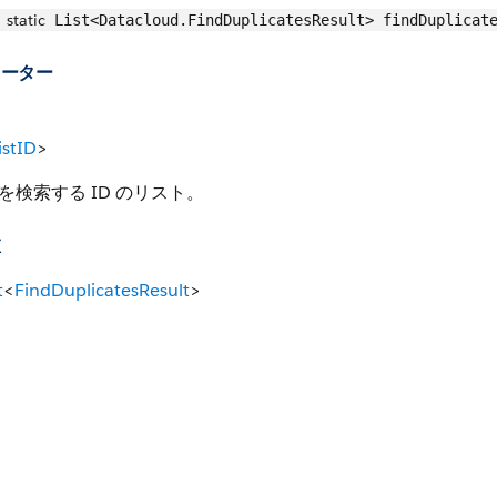
static
List<Datacloud.FindDuplicatesResult> findDuplicate
メーター
ist
ID
>
を検索する ID のリスト。
値
t
<
FindDuplicatesResult
>