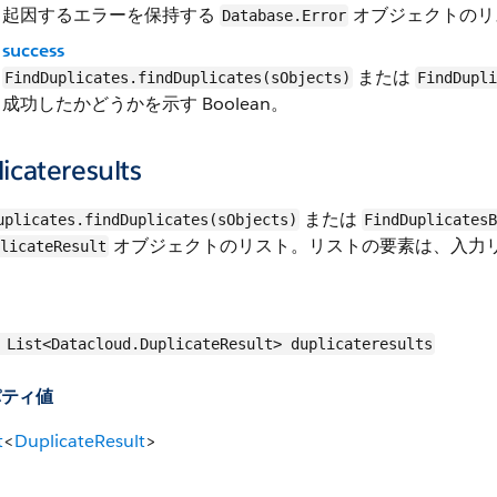
起因するエラーを保持する
オブジェクトのリ
Database.Error
success
または
FindDuplicates.findDuplicates(sObjects)
FindDupli
成功したかどうかを示す Boolean。
icateresults
または
uplicates.findDuplicates(sObjects)
FindDuplicates
オブジェクトのリスト。リストの要素は、入力リストの
licateResult
List<Datacloud.DuplicateResult> duplicateresults
パティ値
t
<
DuplicateResult
>