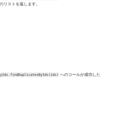
のリストを返します。
へのコールが成功した
ByIds.findDuplicatesByIds(ids)