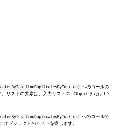
へのコールの
catesByIds.findDuplicatesByIds(ids)
ストの要素は、入力リストの sObject または ID
へのコールで
catesByIds.findDuplicatesByIds(ids)
オブジェクトのリストを返します。
r