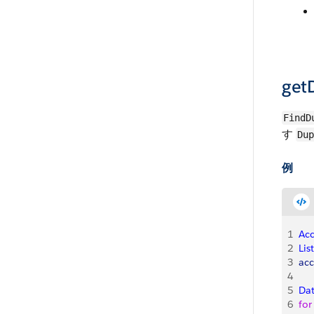
getD
FindD
す
Dup
例
1
Ac
2
List
3
acc
4
5
Da
6
for