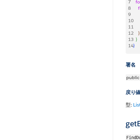
7
  fo
8
    
9
    
10
    
11
12
}
13
}
14
}
署名
public
戻り
型:
Lis
getE
FindD