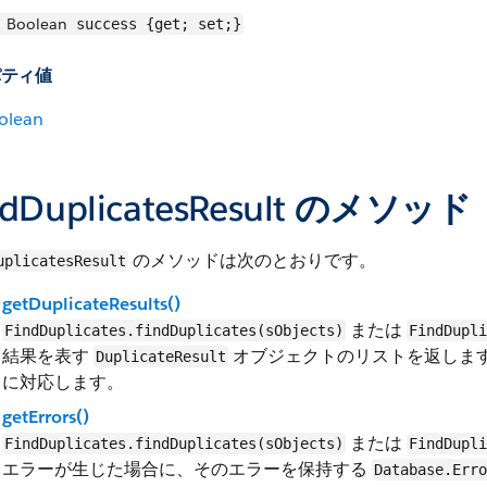
Boolean
success {get; set;}
パティ値
olean
ndDuplicatesResult のメソッド
のメソッドは次のとおりです。
uplicatesResult
getDuplicateResults()
または
FindDuplicates.findDuplicates(sObjects)
FindDupli
結果を表す
オブジェクトのリストを返します。リ
DuplicateResult
に対応します。
getErrors()
または
FindDuplicates.findDuplicates(sObjects)
FindDupli
エラーが生じた場合に、そのエラーを保持する
Database.Erro