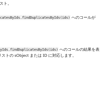
スト。
へのコールが
catesByIds.findDuplicatesByIds(ids)
へのコールの結果を表
ByIds.findDuplicatesByIds(ids)
 sObject または ID に対応します。