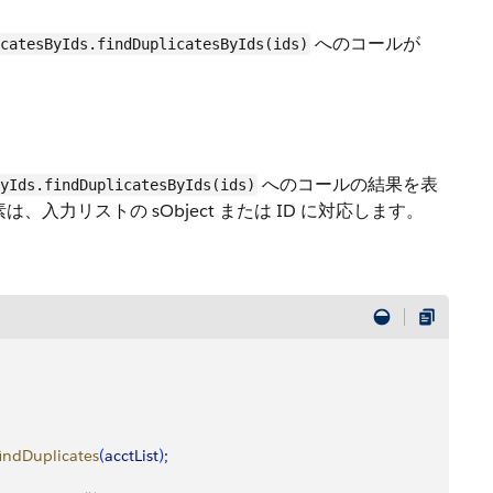
へのコールが
catesByIds.findDuplicatesByIds(ids)
へのコールの結果を表
ByIds.findDuplicatesByIds(ids)
力リストの sObject または ID に対応します。
findDuplicates
(
acctList
)
;