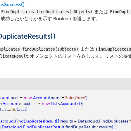
isSuccess()
または
FindDuplicates.findDuplicates(sObjects)
FindDupli
成功したかどうかを示す Boolean を返します。
uplicateResults()
または
uplicates.findDuplicates(sObjects)
FindDuplicates
オブジェクトのリストを返します。リストの要素は、入
licateResult
count
 acct
 = 
new
 Account
(
name
=
'Salesforce'
)
;
<
Account
>
acctList
 = 
new
 List
<
Account
>
(
)
;
tList
.
add
(
acct
)
;
tacloud
.
FindDuplicatesResult
[
]
results
 = 
Datacloud
.
FindDuplicates
.
(
Datacloud
.
FindDuplicatesResult
 findDupeResult
 : 
results
)
{