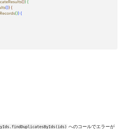
cateResults
(
)
)
{
lts
(
)
)
{
Records
(
)
)
{
へのコールでエラーが
ByIds.findDuplicatesByIds(ids)