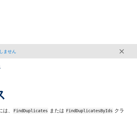
しません
ス
ス
には、
または
クラ
FindDuplicates
FindDuplicatesByIds