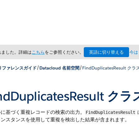
英語に切り替える
されました。詳細は
こちら
をご参照ください。
今は
/
/
x リファレンスガイド
Datacloud 名前空間
FindDuplicatesResult クラ
ndDuplicatesResult クラ
ルに基づく重複レコードの検索の出力。
FindDuplicatesResult
インスタンスを使用して重複を検出した結果が含まれます。