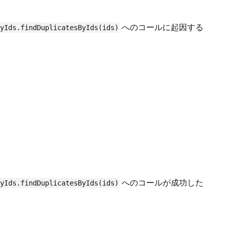
へのコールに起因する
ByIds.findDuplicatesByIds(ids)
へのコールが成功した
ByIds.findDuplicatesByIds(ids)