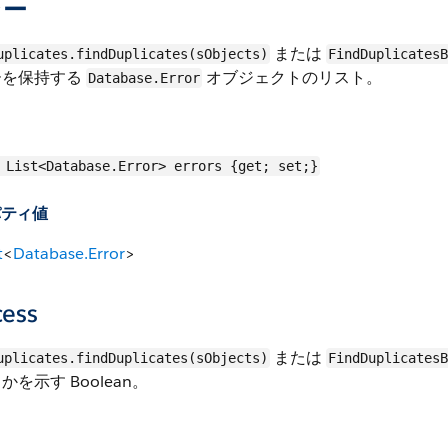
ラー
または
uplicates.findDuplicates(sObjects)
FindDuplicates
ーを保持する
オブジェクトのリスト。
Database.Error
List<Database.Error> errors {get; set;}
パティ値
t
<
Database.Error
>
cess
または
uplicates.findDuplicates(sObjects)
FindDuplicates
かを示す Boolean。