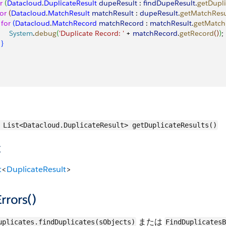
r
(
Datacloud
.
DuplicateResult
 dupeResult
 : 
findDupeResult
.
getDupli
for
(
Datacloud
.
MatchResult
 matchResult
 : 
dupeResult
.
getMatchResu
  for
(
Datacloud
.
MatchRecord
 matchRecord
 : 
matchResult
.
getMatch
      System
.
debug
(
'Duplicate Record: '
 + 
matchRecord
.
getRecord
(
)
)
;
}
List<Datacloud.DuplicateResult> getDuplicateResults()
値
t
<
DuplicateResult
>
rrors()
または
uplicates.findDuplicates(sObjects)
FindDuplicates