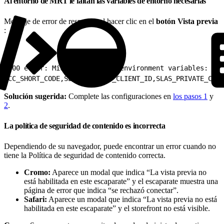
Al entorno de MRT le faltan las variables de entorno necesarias
Mensaje de error de respuesta al hacer clic en el
botón Vista previa
:
1
400 error: Missing required environment variables:
2
CC_SHORT_CODE,SLAS_PRIVATE_CLIENT_ID,SLAS_PRIVATE_CLIE
Solución sugerida:
Complete las configuraciones en
los pasos 1
y
2
.
La política de seguridad de contenido es incorrecta
Dependiendo de su navegador, puede encontrar un error cuando no
tiene la Política de seguridad de contenido correcta.
Cromo:
Aparece un modal que indica “La vista previa no
está habilitada en este escaparate” y el escaparate muestra una
página de error que indica “se rechazó conectar”.
Safari:
Aparece un modal que indica “La vista previa no está
habilitada en este escaparate” y el storefront no está visible.