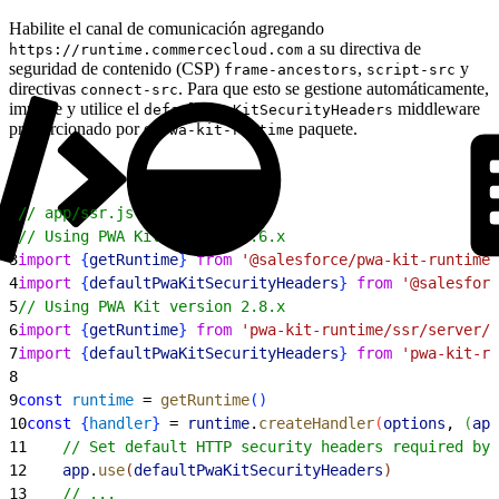
Habilite el canal de comunicación agregando
a su directiva de
https://runtime.commercecloud.com
seguridad de contenido (CSP)
,
y
frame-ancestors
script-src
directivas
. Para que esto se gestione automáticamente,
connect-src
importe y utilice el
middleware
defaultPwaKitSecurityHeaders
proporcionado por el
paquete.
pwa-kit-runtime
1
// app/ssr.js
2
// Using PWA Kit version 3.6.x
3
import
{
getRuntime
}
from
 '@salesforce/pwa-kit-runtime/
4
import
{
defaultPwaKitSecurityHeaders
}
from
 '@salesfor
5
// Using PWA Kit version 2.8.x
6
import
{
getRuntime
}
from
 'pwa-kit-runtime/ssr/server/e
7
import
{
defaultPwaKitSecurityHeaders
}
from
 'pwa-kit-ru
8
9
const
 runtime
 = 
getRuntime
(
)
10
const
{
handler
}
 = 
runtime
.
createHandler
(
options
, 
(
app
11
    // Set default HTTP security headers required by 
12
    app
.
use
(
defaultPwaKitSecurityHeaders
)
13
    // ...