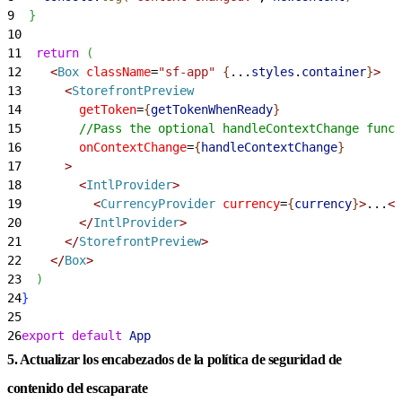
9
}
10
11
  return
(
12
<
Box
 className
=
"sf-app"
{
...
styles
.
container
}
>
13
<
StorefrontPreview
14
        getToken
=
{
getTokenWhenReady
}
15
        //Pass the optional handleContextChange funct
16
        onContextChange
=
{
handleContextChange
}
17
>
18
<
IntlProvider
>
19
<
CurrencyProvider
 currency
=
{
currency
}
>
...
<
/
20
<
/
IntlProvider
>
21
<
/
StorefrontPreview
>
22
<
/
Box
>
23
)
24
}
25
26
export
 default
 App
5. Actualizar los encabezados de la política de seguridad de
contenido del escaparate