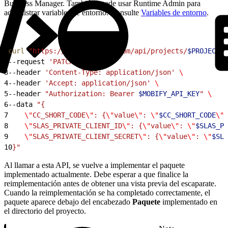
Business Manager. También puede usar Runtime Admin para
administrar variables de entorno. Consulte
Variables de entorno
.
1
curl
 "https://cloud.mobify.com/api/projects/
$PROJECT
/t
2
--request 
'PATCH'
 \
3
--header 
'Content-Type: application/json'
 \
4
--header 
'Accept: application/json'
 \
5
--header 
"Authorization: Bearer 
$MOBIFY_API_KEY
"
 \
6
--data 
"{
7
    \"
CC_SHORT_CODE
\"
: {
\"
value
\"
: 
\"
$CC_SHORT_CODE
\"
}
8
    \"
SLAS_PRIVATE_CLIENT_ID
\"
: {
\"
value
\"
: 
\"
$SLAS_PR
9
    \"
SLAS_PRIVATE_CLIENT_SECRET
\"
: {
\"
value
\"
: 
\"
$SLA
10
}"
Al llamar a esta API, se vuelve a implementar el paquete
implementado actualmente. Debe esperar a que finalice la
reimplementación antes de obtener una vista previa del escaparate.
Cuando la reimplementación se ha completado correctamente, el
paquete aparece debajo del encabezado
Paquete
implementado en
el directorio del proyecto.