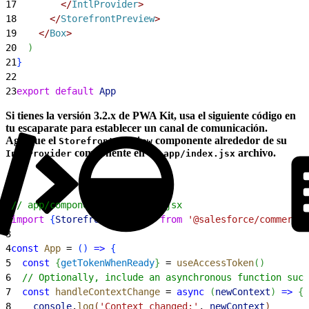
17
<
/
IntlProvider
>
18
<
/
StorefrontPreview
>
19
<
/
Box
>
20
)
21
}
22
23
export
 default
 App
Si tienes la versión 3.2.x de PWA Kit, usa el siguiente código en
tu escaparate para establecer un canal de comunicación.
Agregue el
componente alrededor de su
StorefrontPreview
componente en el
archivo.
IntlProvider
_app/index.jsx
1
// app/component/_app/index.jsx
2
import
{
StorefrontPreview
}
from
 '@salesforce/commerce-
3
4
const
 App
 = 
(
)
=
>
{
5
  const
{
getTokenWhenReady
}
 = 
useAccessToken
(
)
6
  // Optionally, include an asynchronous function such
7
  const
 handleContextChange
 = 
async
(
newContext
)
=
>
{
8
    console
.
log
(
'Context changed:'
, 
newContext
)