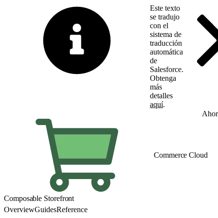
Este texto
se tradujo
con el
sistema de
traducción
automática
de
Salesforce.
Obtenga
más
detalles
aquí
.
Cambiar a inglés
Ahor
Commerce Cloud
Composable Storefront
Overview
Guides
Reference