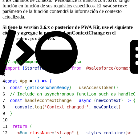
a los cambios de contexto. Personalice la
handleContextChange
función en función de sus requisitos específicos. El
newContext
parámetro de la función contendrá la información de contexto
actualizada.
Si tiene la versión 3.6.x o posterior de PWA Kit, use el siguiente
código y agregue la propiedad onContextChange en el
archivo.
_app/index.jsx
1
// app/component/_app/index.jsx
2
import
{
StorefrontPreview
}
from
 '@salesforce/commerce-
3
4
const
 App
 = 
(
)
=
>
{
5
  const
{
getTokenWhenReady
}
 = 
useAccessToken
(
)
6
  // Include an asynchronous function such as handleCo
7
  const
 handleContextChange
 = 
async
(
newContext
)
=
>
{
8
    console
.
log
(
'Context changed:'
, 
newContext
)
9
}
10
11
  return
(
12
<
Box
 className
=
"sf-app"
{
...
styles
.
container
}
>