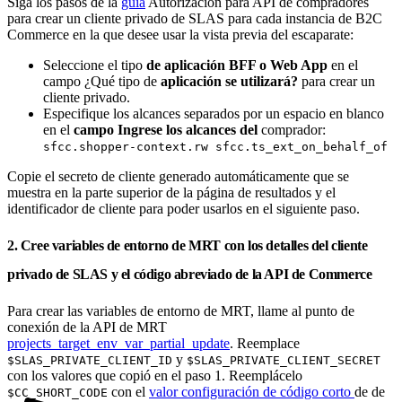
Siga los pasos de la
guía
Autorización para API de compradores
para crear un cliente privado de SLAS para cada instancia de B2C
Commerce en la que desee usar la vista previa del escaparate:
Seleccione el tipo
de aplicación BFF o Web App
en el
campo ¿Qué tipo de
aplicación se utilizará?
para crear un
cliente privado.
Especifique los alcances separados por un espacio en blanco
en el
campo Ingrese los alcances del
comprador:
sfcc.shopper-context.rw sfcc.ts_ext_on_behalf_of
Copie el secreto de cliente generado automáticamente que se
muestra en la parte superior de la página de resultados y el
identificador de cliente para poder usarlos en el siguiente paso.
2. Cree variables de entorno de MRT con los detalles del cliente
privado de SLAS y el código abreviado de la API de Commerce
Para crear las variables de entorno de MRT, llame al punto de
conexión de la API de MRT
projects_target_env_var_partial_update
. Reemplace
y
$SLAS_PRIVATE_CLIENT_ID
$SLAS_PRIVATE_CLIENT_SECRET
con los valores que copió en el paso 1. Reemplácelo
con el
valor configuración de código corto
de de
$CC_SHORT_CODE