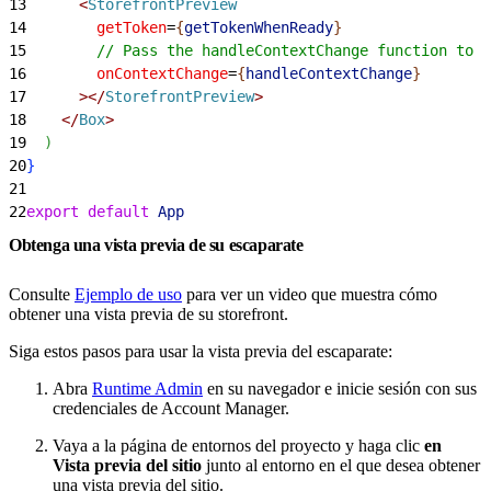
13
<
StorefrontPreview
14
        getToken
=
{
getTokenWhenReady
}
15
        // Pass the handleContextChange function to t
16
        onContextChange
=
{
handleContextChange
}
17
>
<
/
StorefrontPreview
>
18
<
/
Box
>
19
)
20
}
21
22
export
 default
 App
Obtenga una vista previa de su escaparate
Consulte
Ejemplo de uso
para ver un video que muestra cómo
obtener una vista previa de su storefront.
Siga estos pasos para usar la vista previa del escaparate:
Abra
Runtime Admin
en su navegador e inicie sesión con sus
credenciales de Account Manager.
Vaya a la página de entornos del proyecto y haga clic
en
Vista previa del sitio
junto al entorno en el que desea obtener
una vista previa del sitio.