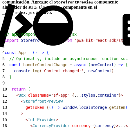
comunicación. Agregue el
componente
StorefrontPreview
alrededor de su
componente en el
IntlProvider
archivo.
_app/index.jsx
1
// app/component/_app/index.jsx
2
import
 StorefrontPreview
 from
 'pwa-kit-react-sdk/store
3
4
const
 App
 = 
(
)
=
>
{
5
  // Optionally, include an asynchronous function such
6
  const
 handleContextChange
 = 
async
(
newContext
)
=
>
{
7
    console
.
log
(
'Context changed:'
, 
newContext
)
8
}
9
10
  return
(
11
<
Box
 className
=
"sf-app"
{
...
styles
.
container
}
>
12
<
StorefrontPreview
13
        getToken
=
{
(
)
=
>
 window
.
localStorage
.
getItem
(
'
14
>
15
<
IntlProvider
>
16
<
CurrencyProvider
 currency
=
{
currency
}
>
...
<
/