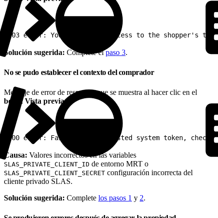
1
403 error: You don't have access to the shopper's tena
Solución sugerida:
Complete el
paso 3
.
No se pudo establecer el contexto del comprador
Mensaje de error de respuesta que se muestra al hacer clic en el
botón Vista previa
:
1
400 error: Failed to get trusted system token, check y
Causa:
Valores incorrectos en las variables
de entorno MRT o
SLAS_PRIVATE_CLIENT_ID
configuración incorrecta del
SLAS_PRIVATE_CLIENT_SECRET
cliente privado SLAS.
Solución sugerida:
Complete
los pasos 1
y
2
.
Se produjeron errores después de agregar la propiedad