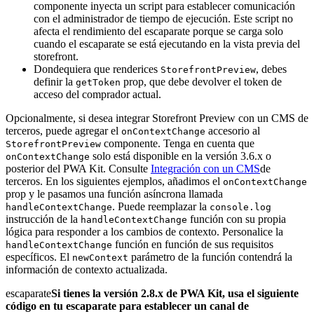
componente inyecta un script para establecer comunicación
con el administrador de tiempo de ejecución. Este script no
afecta el rendimiento del escaparate porque se carga solo
cuando el escaparate se está ejecutando en la vista previa del
storefront.
Dondequiera que renderices
, debes
StorefrontPreview
definir la
prop, que debe devolver el token de
getToken
acceso del comprador actual.
Opcionalmente, si desea integrar Storefront Preview con un CMS de
terceros, puede agregar el
accesorio al
onContextChange
componente. Tenga en cuenta que
StorefrontPreview
solo está disponible en la versión 3.6.x o
onContextChange
posterior del PWA Kit. Consulte
Integración con un CMS
de
terceros. En los siguientes ejemplos, añadimos el
onContextChange
prop y le pasamos una función asíncrona llamada
. Puede reemplazar la
handleContextChange
console.log
instrucción de la
función con su propia
handleContextChange
lógica para responder a los cambios de contexto. Personalice la
función en función de sus requisitos
handleContextChange
específicos. El
parámetro de la función contendrá la
newContext
información de contexto actualizada.
escaparate
Si tienes la versión 2.8.x de PWA Kit, usa el siguiente
código en tu escaparate para establecer un canal de