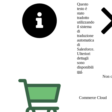
Questo
testo è
stato
tradotto
utilizzando
il sistema
di
traduzione
automatica
di
Salesforce.
Ulteriori
dettagli
sono
disponibili
qui
.
Passa all'inglese
Non o
Commerce Cloud