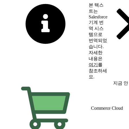
본 텍스
트는
Salesforce
기계 번
역 시스
템으로
번역되었
습니다.
자세한
내용은
여기
를
참조하세
요.
영어로 전환
지금 안
Commerce Cloud