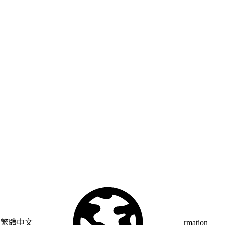
© Copyright 2026 Salesforce, Inc.
All rights reserved
. Various
trademarks held by their respective owners. Salesforce, Inc.
Salesforce Tower, 415 Mission Street, 3rd Floor, San Francisco, CA
94105, United States
Legal
Terms of Service
API Terms of Service
Privacy Information
繁體中文