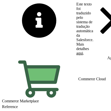
Este texto
foi
traduzido
pelo
sistema de
tradução
automática
da
Salesforce.
Mais
detalhes
aqui
.
Alternar para inglês
Ag
Commerce Cloud
Commerce Marketplace
Reference