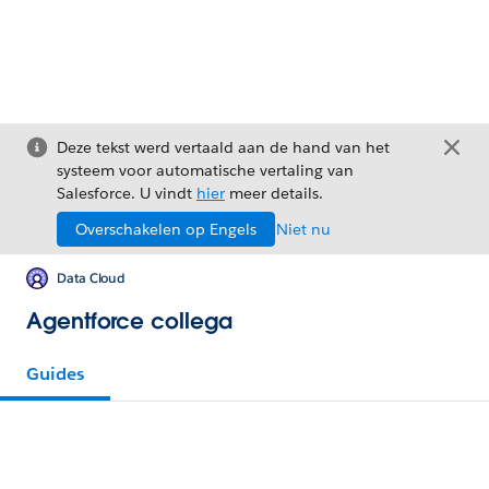
Deze tekst werd vertaald aan de hand van het
systeem voor automatische vertaling van
Salesforce. U vindt
hier
meer details.
Overschakelen op Engels
Niet nu
Data Cloud
Agentforce collega
Guides