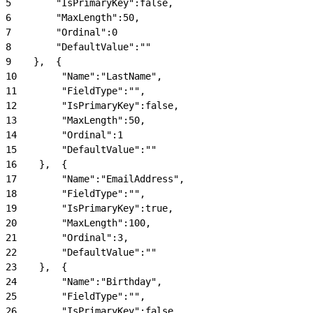
5
        "IsPrimaryKey":false,
6
        "MaxLength":50,
7
        "Ordinal":0
8
        "DefaultValue":""
9
    },  {
10
        "Name":"LastName",
11
        "FieldType":"",
12
        "IsPrimaryKey":false,
13
        "MaxLength":50,
14
        "Ordinal":1
15
        "DefaultValue":""
16
    },  {
17
        "Name":"EmailAddress",
18
        "FieldType":"",
19
        "IsPrimaryKey":true,
20
        "MaxLength":100,
21
        "Ordinal":3,
22
        "DefaultValue":""
23
    },  {
24
        "Name":"Birthday",
25
        "FieldType":"",
26
        "IsPrimaryKey":false,