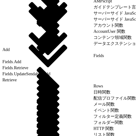
AMPscript
ガイドテンプレート言
サーバーサイド JavaScr
サーバーサイド JavaSc
アカウント関数
AccountUser 関数
コンテンツ領域関数
データエクステンショ
Add
Fields
Fields.Add
Fields.Retrieve
Fields.UpdateSendableField
Retrieve
Rows
日時関数
配信プロファイル関数
メール関数
イベント関数
フィルター定義関数
フォルダー関数
HTTP 関数
リスト関数