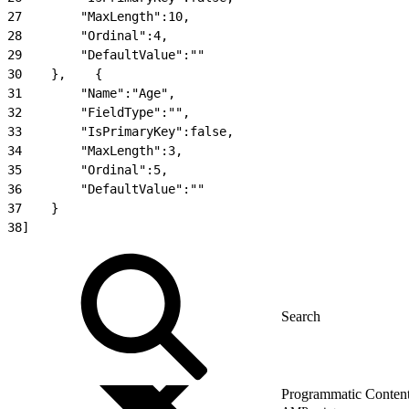
27
        "MaxLength":10,
28
        "Ordinal":4,
29
        "DefaultValue":""
30
    },    {
31
        "Name":"Age",
32
        "FieldType":"",
33
        "IsPrimaryKey":false,
34
        "MaxLength":3,
35
        "Ordinal":5,
36
        "DefaultValue":""
37
    }
38
]
Programmatic Conten