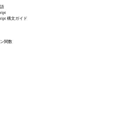
語
ipt
ript 構文ガイド
ン関数