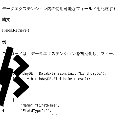
データエクステンション内の使用可能なフィールドを記述する 
構文
Fields.Retrieve()
例
このコードは、データエクステンションを初期化し、フィー
1
var birthdayDE = DataExtension.Init("birthdayDE");
2
var fields = birthdayDE.Fields.Retrieve();
1
[
2
    {
3
        "Name":"FirstName",
4
        "FieldType":"",