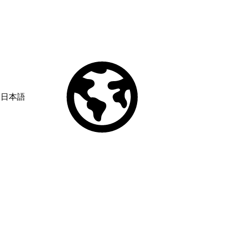
日本語
© Copyright 2026 Salesforce, Inc.
All rights reserved
. Various
trademarks held by their respective owners. Salesforce, Inc.
Salesforce Tower, 415 Mission Street, 3rd Floor, San Francisco, CA
94105, United States
Legal
Terms of Service
API Terms of Service
Privacy Information
Responsible Disclosure
Trust
Contact
Use of Cookies
Cookie Preferences
Your Privacy Choices