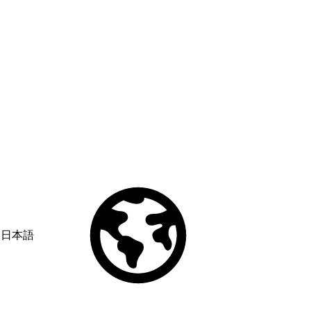
日本語
© Copyright 2026 Salesforce, Inc.
All rights reserved
. Various
trademarks held by their respective owners. Salesforce, Inc.
Salesforce Tower, 415 Mission Street, 3rd Floor, San Francisco, CA
94105, United States
Legal
Terms of Service
API Terms of Service
Privacy Information
Responsible Disclosure
Trust
Contact
Use of Cookies