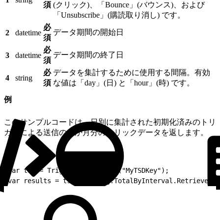
須
(クリック)、「Bounce」(バウンス)、および
「Unsubscribe」(購読取り消し) です。
必
データ期間の開始日
2
datetime
須
必
データ期間の終了日
3
datetime
須
必
データを集計するために使用する間隔。有効
4
string
須
な値は「day」(日) と「hour」(時) です。
例
このサンプルコードは、日別に集計された初期化済みのトリ
ガーによる送信の 1 か月分のクリックデータを返します。
1
var tsd = TriggeredSend.Init("MyTSDKey");
2
var results = tsd.Tracking.TotalByInterval.Retrieve('C