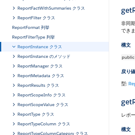
ReportFactWithSummaries クラス
getR
ReportFilter クラス
非同
ReportFormat 列挙
でき
ReportFilterType 列挙
構文
ReportInstance クラス
ReportInstance のメソッド
public
ReportManager クラス
戻り
ReportMetadata クラス
型:
Re
ReportResults クラス
ReportScopeInfo クラス
get
ReportScopeValue クラス
ReportType クラス
レポー
ReportTypeColumn クラス
構文
ReportTypeColumnCategory クラス