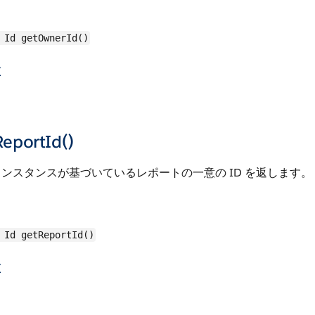
Id getOwnerId()
値
ReportId()
ンスタンスが基づいているレポートの一意の ID を返します。
Id getReportId()
値