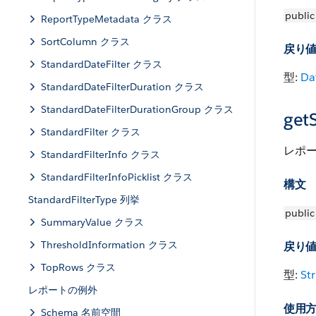
public
ReportTypeMetadata クラス
SortColumn クラス
戻り
StandardDateFilter クラス
型:
Da
StandardDateFilterDuration クラス
StandardDateFilterDurationGroup クラス
getS
StandardFilter クラス
レポ
StandardFilterInfo クラス
StandardFilterInfoPicklist クラス
構文
StandardFilterType 列挙
public
SummaryValue クラス
ThresholdInformation クラス
戻り
TopRows クラス
型:
Str
レポートの例外
使用
Schema 名前空間