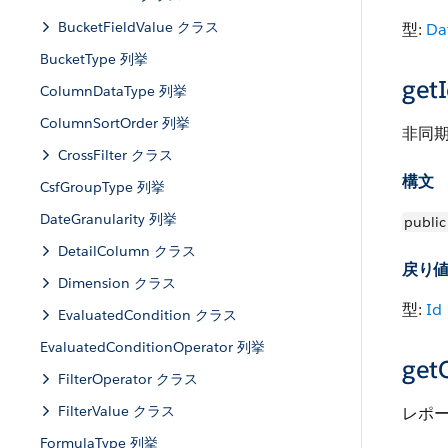
BucketFieldValue クラス
型:
Da
BucketType 列挙
getI
ColumnDataType 列挙
ColumnSortOrder 列挙
非同期
CrossFilter クラス
構文
CsfGroupType 列挙
DateGranularity 列挙
public
DetailColumn クラス
戻り
Dimension クラス
型:
Id
EvaluatedCondition クラス
EvaluatedConditionOperator 列挙
get
FilterOperator クラス
FilterValue クラス
レポー
FormulaType 列挙