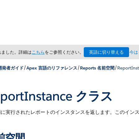
英語に切り替える
されました。詳細は
こちら
をご参照ください。
今は
/
/
/
 開発者ガイド
Apex 言語のリファレンス
Reports 名前空間
ReportIn
portInstance クラス
期に実行されたレポートのインスタンスを返します。このイン
前空間