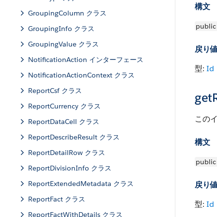
構文
GroupingColumn クラス
public
GroupingInfo クラス
GroupingValue クラス
戻り
NotificationAction インターフェース
型:
Id
NotificationActionContext クラス
ReportCsf クラス
get
ReportCurrency クラス
このイ
ReportDataCell クラス
ReportDescribeResult クラス
構文
ReportDetailRow クラス
public
ReportDivisionInfo クラス
ReportExtendedMetadata クラス
戻り
ReportFact クラス
型:
Id
ReportFactWithDetails クラス