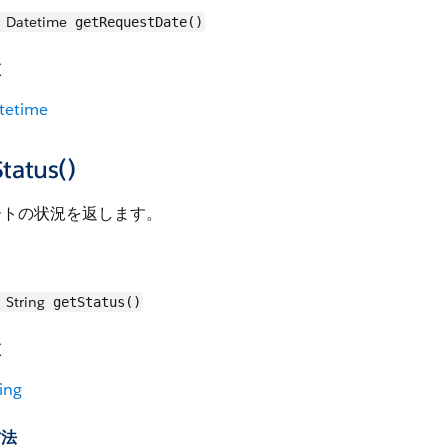
Datetime
getRequestDate()
値
tetime
tatus()
ートの状況を返します。
String
getStatus()
値
ing
方法