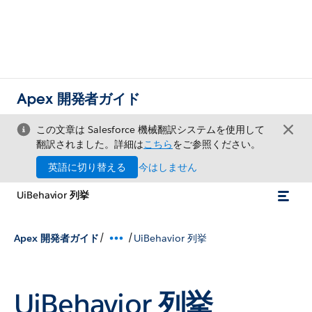
Apex 開発者ガイド
この文章は Salesforce 機械翻訳システムを使用して
翻訳されました。詳細は
こちら
をご参照ください。
英語に切り替える
今はしません
UiBehavior 列挙
/
/
Apex 開発者ガイド
UiBehavior 列挙
UiBehavior 列挙