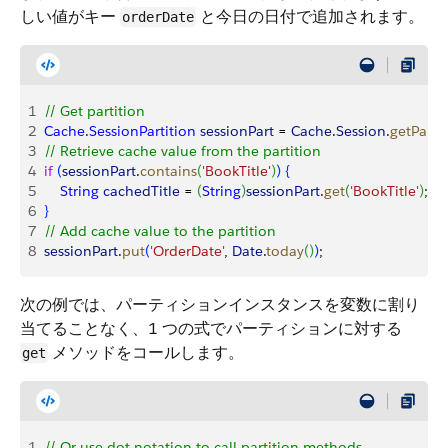
しい値がキー
と今日の日付で追加されます。
orderDate
1
// Get partition
2
Cache
.
SessionPartition
 sessionPart
 = 
Cache
.
Session
.
getParti
3
// Retrieve cache value from the partition
4
if
(
sessionPart
.
contains
(
'BookTitle'
)
)
{
5
    String
 cachedTitle
 = 
(
String
)
sessionPart
.
get
(
'BookTitle'
)
;
6
}
7
// Add cache value to the partition
8
sessionPart
.
put
(
'OrderDate'
, 
Date
.
today
(
)
)
;
次の例では、パーティションインスタンスを変数に割り
当てることなく、1 つの式でパーティションに対する
メソッドをコールします。
get
1
// Or use dot notation to call partition methods