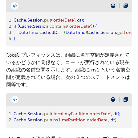
1
Cache
.
Session
.
put
(
'orderDate'
, 
dt
)
;
2
if
(
Cache
.
Session
.
contains
(
'orderDate'
)
)
{
3
    DateTime
 cachedDt
 = 
(
DateTime
)
Cache
.
Session
.
get
(
'order
4
}
プレフィックスは、組織に名前空間が定義されて
local
いるかどうかに関係なく、コードが実行されている現在
の組織の名前空間を示します。組織に ns1 という名前空
間が定義されている場合、次の 2 つのステートメントは
同等です。
1
Cache
.
Session
.
put
(
'local.myPartition.orderDate'
, 
dt
)
;
2
Cache
.
Session
.
put
(
'ns1.myPartition.orderDate'
, 
dt
)
;