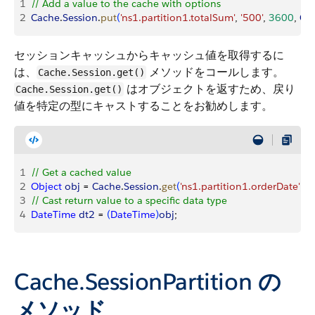
1
// Add a value to the cache with options
2
Cache
.
Session
.
put
(
'ns1.partition1.totalSum'
, 
'500'
, 
3600
, 
Ca
セッションキャッシュからキャッシュ値を取得するに
は、
メソッドをコールします。
Cache.Session.get()
はオブジェクトを返すため、戻り
Cache.Session.get()
値を特定の型にキャストすることをお勧めします。
1
// Get a cached value
2
Object
 obj
 = 
Cache
.
Session
.
get
(
'ns1.partition1.orderDate'
)
;
3
// Cast return value to a specific data type
4
DateTime
 dt2
 = 
(
DateTime
)
obj
;
Cache.SessionPartition
の
メソッド