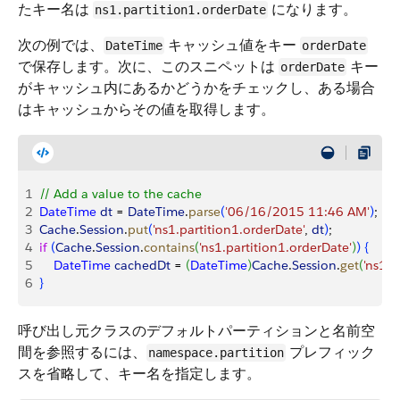
たキー名は
になります。
ns1.partition1.orderDate
次の例では、
キャッシュ値をキー
DateTime
orderDate
で保存します。次に、このスニペットは
キー
orderDate
がキャッシュ内にあるかどうかをチェックし、ある場合
はキャッシュからその値を取得します。
1
// Add a value to the cache
2
DateTime
 dt
 = 
DateTime
.
parse
(
'06/16/2015 11:46 AM'
)
;
3
Cache
.
Session
.
put
(
'ns1.partition1.orderDate'
, 
dt
)
;
4
if
(
Cache
.
Session
.
contains
(
'ns1.partition1.orderDate'
)
)
{
5
    DateTime
 cachedDt
 = 
(
DateTime
)
Cache
.
Session
.
get
(
'ns1.p
6
}
呼び出し元クラスのデフォルトパーティションと名前空
間を参照するには、
プレフィック
namespace.partition
スを省略して、キー名を指定します。