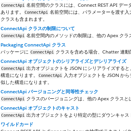
名前空間のクラスには、Connect REST AP
ConnectApi
あります。
名前空間には、パラメーターを渡す入
ConnectApi
クラスも含まれます。
ConnectApi クラスの制限について
名前空間内のメソッドの制限は、他の Apex ク
ConnectApi
Packaging ConnectApi クラス
パッケージに
クラスを含める場合、Chatter 
ConnectApi
ConnectApi オブジェクトのシリアライズとデシリアライズ
出力オブジェクトを JSON にシリアライズすると、Con
ConnectApi
構造になります。
入力オブジェクトを JSON からデ
ConnectApi
似した構造になります。
ConnectApi バージョニングと同等性チェック
クラスのバージョニングは、他の Apex クラス
ConnectApi
ConnectApi オブジェクトのキャスト
出力オブジェクトをより特定の型にダウンキャス
ConnectApi
ワイルドカード