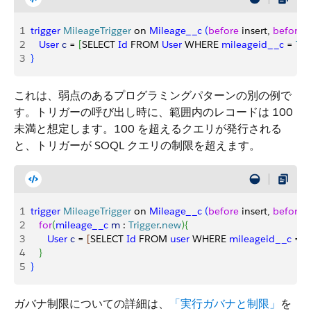
1
trigger
 MileageTrigger
 on 
Mileage__c
(
before
 insert, 
before
 
2
   User
 c
 = 
[
SELECT 
Id
 FROM 
User
 WHERE 
mileageid__c
 = 
Tri
3
}
これは、弱点のあるプログラミングパターンの別の例で
す。トリガーの呼び出し時に、範囲内のレコードは 100
未満と想定します。100 を超えるクエリが発行される
と、トリガーが SOQL クエリの制限を超えます。
1
trigger
 MileageTrigger
 on 
Mileage__c
(
before
 insert, 
before
 
2
   for
(
mileage__c
 m
 : 
Trigger
.
new
)
{
3
      User
 c
 = 
[
SELECT 
Id
 FROM 
user
 WHERE 
mileageid__c
 = 
m
4
}
5
}
ガバナ制限についての詳細は、
「実行ガバナと制限」
を