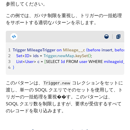
参照してください。
この例では、ガバナ制限を重視し、トリガーの一括処理
をサポートする適切なパターンを示します。
1
Trigger
 MileageTrigger
 on
 Mileage__c
(
before
 insert
, 
before
 
2
   Set
<
ID
>
ids
 = 
Trigger
.
newMap
.
keySet
(
)
;
3
   List
<
User
>
c
 = 
[
SELECT 
Id
 FROM 
user
 WHERE 
mileageid__c
4
}
このパターンは、
コレクションをセットに
new
Trigger.
渡し、単一の SOQL クエリでそのセットを使用して、ト
リガーの一括処理を重視��す。このパターンは、
SOQL クエリ数を制限しますが、要求が受信するすべて
のレコードを取り込みます。