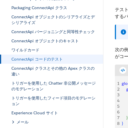
Packaging ConnectApi クラス
テス
する
ConnectApi オブジェクトのシリアライズとデ
シリアライズ
ConnectApi バージョニングと同等性チェック
ConnectApi オブジェクトのキャスト
次の
ワイルドカード
がコ
ConnectApi コードのテスト
ConnectApi クラスとその他の Apex クラスの
違い
トリガーを使用した Chatter 非公開メッセージ
1
glo
のモデレーション
2
   
3
   
トリガーを使用したフィード項目のモデレーシ
4
   
ョン
5
    
6
    
Experience Cloud サイト
7
}
メール
8
}