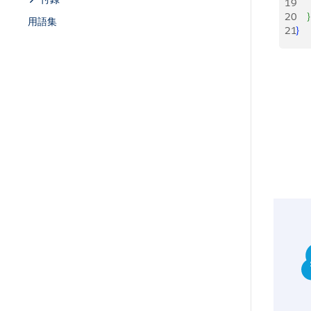
19
    
20
}
用語集
21
}