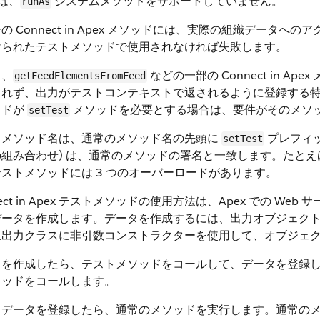
 は、
システムメソッドをサポートしていません。
runAs
の Connect in Apex メソッドには、実際の組織データへ
けられたテストメソッドで使用されなければ失敗します。
し、
などの一部の Connect in 
getFeedElementsFromFeed
られず、出力がテストコンテキストで返されるように登録する
ッドが
メソッドを必要とする場合は、要件がそのメソッ
setTest
トメソッド名は、通常のメソッド名の先頭に
プレフィッ
setTest
組み合わせ) は、通常のメソッドの署名と一致します。たとえ
ストメソッドには 3 つのオーバーロードがあります。
nect in Apex テストメソッドの使用方法は、Apex での
データを作成します。データを作成するには、出力オブジェク
象出力クラスに非引数コンストラクターを使用して、オブジェ
タを作成したら、テストメソッドをコールして、データを登録
ソッドをコールします。
トデータを登録したら、通常のメソッドを実行します。通常の