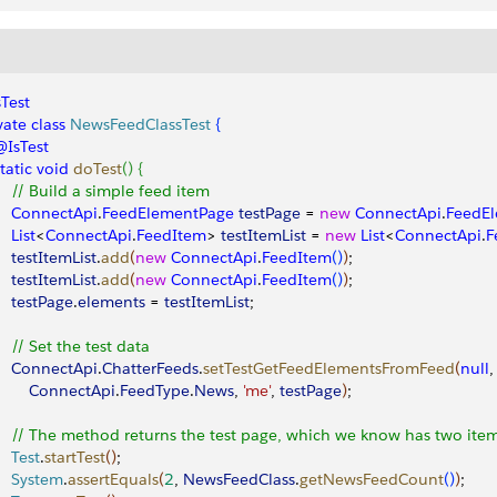
Test
vate
 class
 NewsFeedClassTest
{
 @IsTest
static
 void
 doTest
(
)
{
     // Build a simple feed item
     ConnectApi
.
FeedElementPage
 testPage
 = 
new
 ConnectApi
.
FeedE
    List
<
ConnectApi
.
FeedItem
>
testItemList
 = 
new
 List
<
ConnectApi
.
F
    testItemList
.
add
(
new
 ConnectApi
.
FeedItem
(
)
)
;
    testItemList
.
add
(
new
 ConnectApi
.
FeedItem
(
)
)
;
    testPage
.
elements
 = 
testItemList
;
     // Set the test data
     ConnectApi
.
ChatterFeeds
.
setTestGetFeedElementsFromFeed
(
null
,
         ConnectApi
.
FeedType
.
News
, 
'me'
, 
testPage
)
;
     // The method returns the test page, which we know has two items
    Test
.
startTest
(
)
;
     System
.
assertEquals
(
2
, 
NewsFeedClass
.
getNewsFeedCount
(
)
)
;