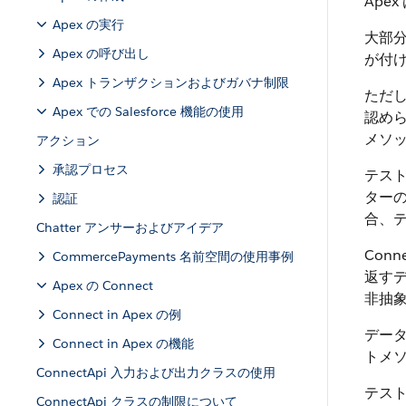
Apex
Apex の実行
大部分
Apex の呼び出し
が付
Apex トランザクションおよびガバナ制限
ただ
Apex での Salesforce 機能の使用
認め
メソ
アクション
承認プロセス
テス
ターの
認証
合、テ
Chatter アンサーおよびアイデア
Con
CommercePayments 名前空間の使用事例
返す
Apex の Connect
非抽
Connect in Apex の例
デー
Connect in Apex の機能
トメ
ConnectApi 入力および出力クラスの使用
テス
ConnectApi クラスの制限について