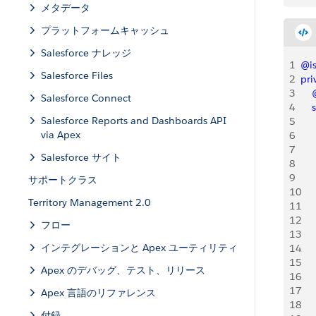
メタデータ
プラットフォームキャッシュ
Salesforce ナレッジ
1
@is
Salesforce Files
2
pri
3
   
Salesforce Connect
4
    
Salesforce Reports and Dashboards API
5
   
via Apex
6
   
7
    
Salesforce サイト
8
    
9
    
サポートクラス
10
    
Territory Management 2.0
11
12
   
フロー
13
   
インテグレーションと Apex ユーティリティ
14
   
15
Apex のデバッグ、テスト、リリース
16
   
17
    
Apex 言語のリファレンス
18
   
付録