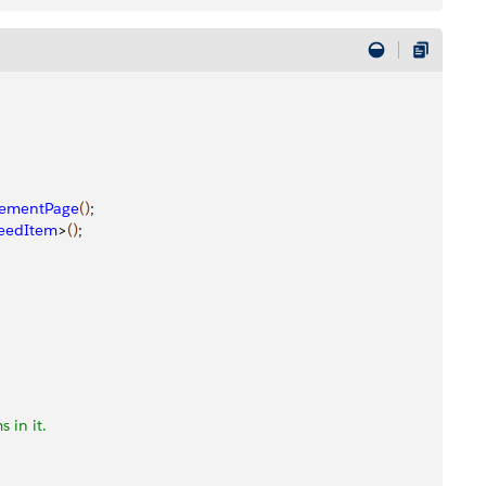
lementPage
(
)
;
eedItem
>
(
)
;
 in it.