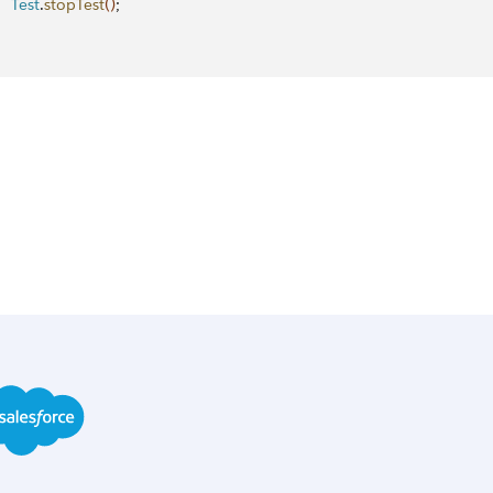
    Test
.
stopTest
(
)
;