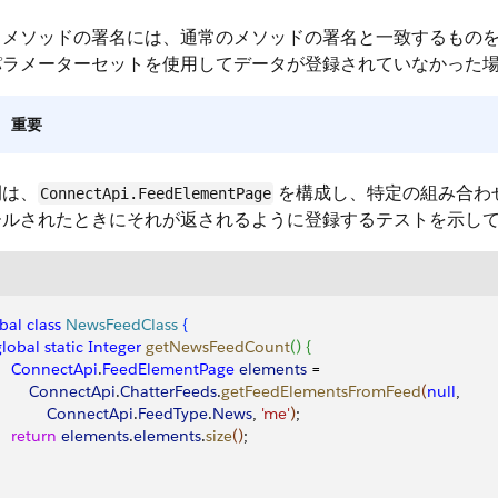
トメソッドの署名には、通常のメソッドの署名と一致するもの
パラメーターセットを使用してデータが登録されていなかった
重要
例は、
を構成し、特定の組み合わ
ConnectApi.FeedElementPage
ールされたときにそれが返されるように登録するテストを示し
bal
 class
 NewsFeedClass
{
 global
 static
 Integer
 getNewsFeedCount
(
)
{
     ConnectApi
.
FeedElementPage
 elements
 = 
         ConnectApi
.
ChatterFeeds
.
getFeedElementsFromFeed
(
null
,
            ConnectApi
.
FeedType
.
News
, 
'me'
)
;
    return
 elements
.
elements
.
size
(
)
;