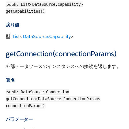
public
List<DataSource.Capability>
getCapabilities()
戻り値
型:
List
<
DataSource.Capability
>
getConnection(connectionParams)
外部データソースのインスタンスへの接続を返します。
署名
public
DataSource.Connection
getConnection(DataSource.ConnectionParams
connectionParams)
パラメーター