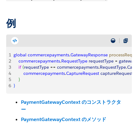
例
1
global
 commercepayments
.
GatewayResponse
 processReque
2
    commercepayments
.
RequestType
 requestType
 = 
gatewayC
3
    if
(
requestType
 == 
commercepayments
.
RequestType
.
Capt
4
        commercepayments
.
CaptureRequest
 captureRequest
 = 
5
}
6
}
PaymentGatewayContext のコンストラクタ
ー
PaymentGatewayContext のメソッド