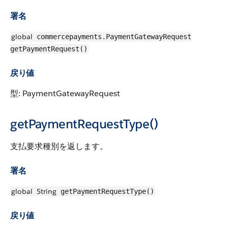
署名
global
commercepayments.PaymentGatewayRequest
getPaymentRequest()
戻り値
型: PaymentGatewayRequest
getPaymentRequestType()
支払要求種別を返します。
署名
global
String
getPaymentRequestType()
戻り値