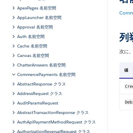
ApexPages 名前空間
Comm
AppLauncher 名前空間
Approval 名前空間
列
Auth 名前空間
Cache 名前空間
次に
Canvas 名前空間
ChatterAnswers 名前空間
値
CommercePayments 名前空間
AbstractResponse クラス
Cre
AddressRequest クラス
Deb
AuditParamsRequest
AbstractTransactionResponse クラス
AuthApiPaymentMethodRequest クラス
AuthorizationReversalRequest クラス