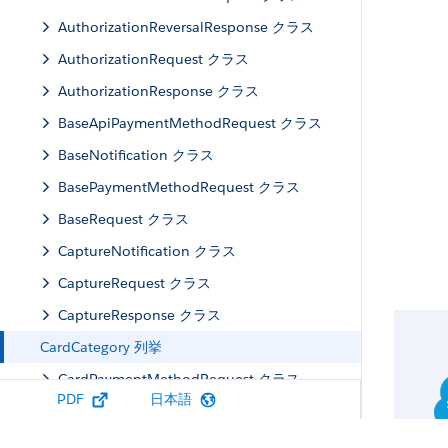
AuthorizationReversalResponse クラス
AuthorizationRequest クラス
AuthorizationResponse クラス
BaseApiPaymentMethodRequest クラス
BaseNotification クラス
BasePaymentMethodRequest クラス
BaseRequest クラス
CaptureNotification クラス
CaptureRequest クラス
CaptureResponse クラス
CardCategory 列挙
CardPaymentMethodRequest クラス
PDF
日本語
CustomMetadataTypeInfo クラス
GatewayErrorResponse クラス