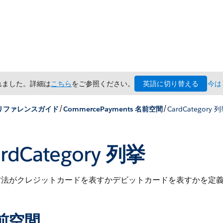
英語に切り替える
されました。詳細は
こちら
をご参照ください。
今は
/
/
x リファレンスガイド
CommercePayments 名前空間
CardCategory 
rdCategory 列挙
方法がクレジットカードを表すかデビットカードを表すかを定
前空間