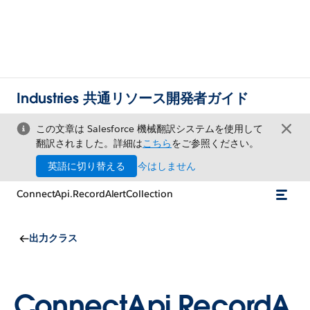
Industries 共通リソース開発者ガイド
この文章は Salesforce 機械翻訳システムを使用して
翻訳されました。詳細は
こちら
をご参照ください。
英語に切り替える
今はしません
ConnectApi.RecordAlertCollection
出力クラス
ConnectApi.RecordA