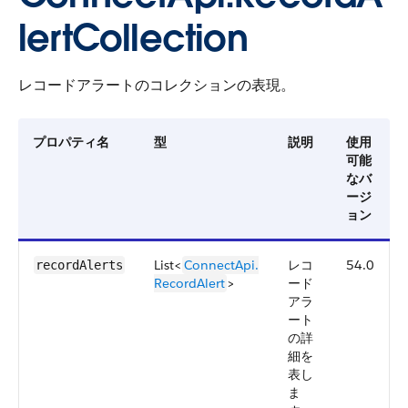
lertCollection
レコードアラートのコレクションの表現。
プロパティ名
型
説明
使用
可能
なバ
ージ
ョン
List<
ConnectApi.​
レコ
54.0
recordAlerts
RecordAlert
>
ード
アラ
ート
の詳
細を
表し
ま