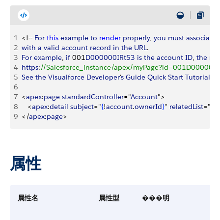
1
<
!-- 
For
 this
 example
 to
 render
 properly
, 
you
 must
 associate
 
2
with
 a
 valid
 account
 record
 in
 the
 URL
. 
3
For
 example
, 
if
 001
D000000IRt53
 is
 the
 account
 ID
, 
the
 res
4
https
:
//Salesforce_instance/apex/myPage?id=001D000000
5
See
 the
 Visualforce
 Developer
'
s
 Guide
 Quick
 Start
 Tutorial
 fo
6
7
<
apex
:
page
 standardController
="
Account
"
>
8
<
apex
:
detail
 subject
="
{
!
account
.
ownerId
}
" 
relatedList
="
fal
9
<
/
apex
:
page
>
属性
属性名
属性型
���明