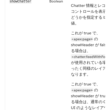
Boolean
showChatter
Chatter 情報とレコ
コントロールを表示
どうかを指定する bool
値。
これが true で、
の
<apex:page
>
showHeader が fals
る場合は、
<chatter:feedWithFollo
が使用されている場
ったく同様のレイア
なります。
これが true で、
の
<apex:page
>
showHeader が true
る場合は、通常の Chat
UI のようなレイアウ