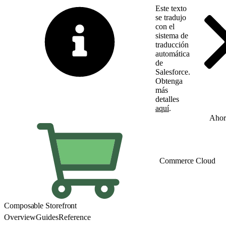
Este texto
se tradujo
con el
sistema de
traducción
automática
de
Salesforce.
Obtenga
más
detalles
aquí
.
Cambiar a inglés
Ahor
Commerce Cloud
Composable Storefront
Overview
Guides
Reference