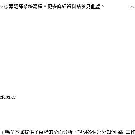
force 機器翻譯系統翻譯。更多詳細資料請參見
此處
。
切換至英文
不
eference
 Kit 的內部工作原理了嗎？本節提供了架構的全面分析，說明各個部分