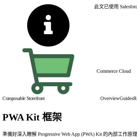
此文已使用 Sales
Commerce Cloud
Composable Storefront
Overview
Guides
R
PWA Kit 框架
準備好深入瞭解 Progressive Web App (PWA)