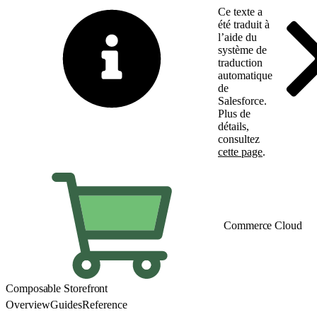
Ce texte a
été traduit à
l’aide du
système de
traduction
automatique
de
Salesforce.
Plus de
détails,
consultez
cette page
.
Basculer vers la page 
Commerce Cloud
Composable Storefront
Overview
Guides
Reference