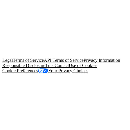
© Copyright 2026 Salesforce, Inc.
All rights reserved
. Various
trademarks held by their respective owners. Salesforce, Inc.
Salesforce Tower, 415 Mission Street, 3rd Floor, San Francisco, CA
94105, United States
Legal
Terms of Service
API Terms of Service
Privacy Information
Responsible Disclosure
Trust
Contact
Use of Cookies
Cookie Preferences
Your Privacy Choices