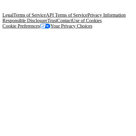
Salesforce Tower, 415 Mission Street, 3rd Floor, San Francisco, CA
94105, United States
Legal
Terms of Service
API Terms of Service
Privacy Information
Responsible Disclosure
Trust
Contact
Use of Cookies
Cookie Preferences
Your Privacy Choices