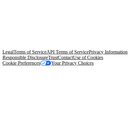
© Copyright 2026 Salesforce, Inc.
All rights reserved
. Various
trademarks held by their respective owners. Salesforce, Inc.
Salesforce Tower, 415 Mission Street, 3rd Floor, San Francisco, CA
94105, United States
Legal
Terms of Service
API Terms of Service
Privacy Information
Responsible Disclosure
Trust
Contact
Use of Cookies
Cookie Preferences
Your Privacy Choices