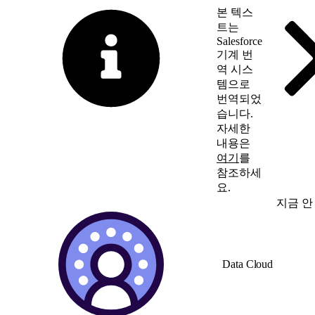
본 텍스
트는
Salesforce
기계 번
역 시스
템으로
번역되었
습니다.
자세한
내용은
여기
를
참조하세
요.
영어로 전환
지금 안
Data Cloud