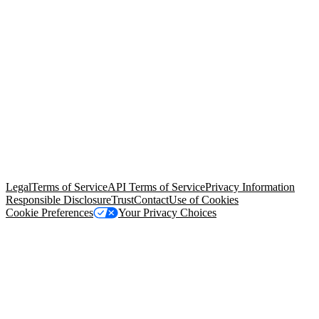
© Copyright 2026 Salesforce, Inc.
All rights reserved
. Various
trademarks held by their respective owners. Salesforce, Inc.
Salesforce Tower, 415 Mission Street, 3rd Floor, San Francisco, CA
94105, United States
Legal
Terms of Service
API Terms of Service
Privacy Information
Responsible Disclosure
Trust
Contact
Use of Cookies
Cookie Preferences
Your Privacy Choices