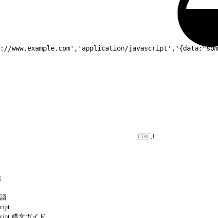
://www.example.com','application/javascript','{data:"som
J
t
語
ipt
ript 構文ガイド