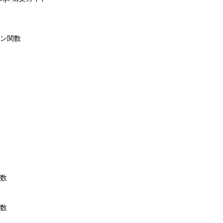
ン関数
数
数