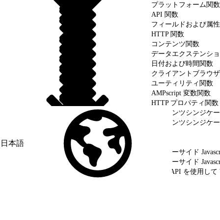
プラットフォーム関数
API 関数
フィールドおよび属性
HTTP 関数
コンテンツ関数
データエクステンショ
日付および時間関数
クライアントブラウザ
ユーティリティ関数
AMPscript 変数関数
HTTP プロパティ関数
コンテンツシンジケー
コンテンツシンジケー
HTTPGet
HTTPPost
日本語
サーバーサイド Javasc
サーバーサイド Javascri
SOAP API を使用して 