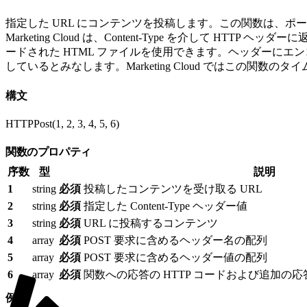
指定した URL にコンテンツを投稿します。この関数は、ポート 
Marketing Cloud は、Content-Type を介して HTTP ヘ
ードされた HTML ファイルを使用できます。ヘッダーにエンコー
しているとみなします。Marketing Cloud ではこの関数の
構文
HTTPPost(1, 2, 3, 4, 5, 6)
関数のプロパティ
序数
型
説明
1
string
必須
投稿したコンテンツを受け取る URL
2
string
必須
指定した Content-Type ヘッダー値
3
string
必須
URL に投稿するコンテンツ
4
array
必須
POST 要求に含めるヘッダー名の配列
5
array
必須
POST 要求に含めるヘッダー値の配列
6
array
必須
関数への応答の HTTP コードおよび追加の
例