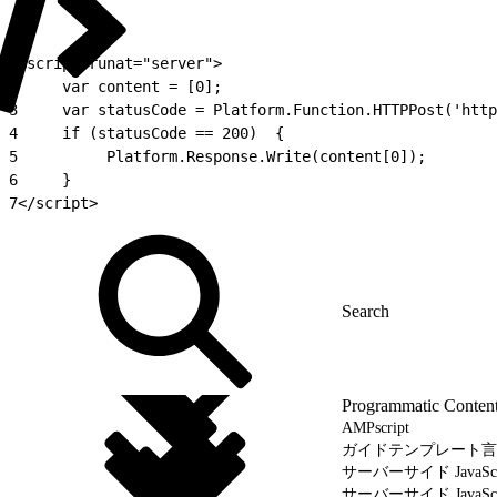
1
<script runat="server">
2
     var content = [0];
3
     var statusCode = Platform.Function.HTTPPost('http
4
     if (statusCode == 200)  {
5
          Platform.Response.Write(content[0]);
6
     }
7
</script>
Programmatic Conten
AMPscript
ガイドテンプレート言
サーバーサイド JavaScr
サーバーサイド JavaSc